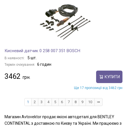
Кисневий датчик 0 258 007 351 BOSCH
5 шт.
В наявності:
6 годин
Термін очікування:
3462
КУПИТИ
Ще 17 пропозиції від 3462 грн
1
2
3
4
5
6
7
8
9
10
⇛
Магазин Avtovektor продає якісні автодеталі для BENTLEY
CONTINENTAL з доставкою по Києву та Україні. Ми працюємо з