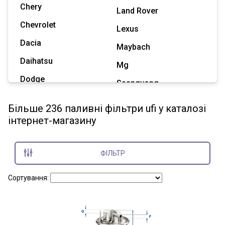
Chery
Land Rover
Chevrolet
Lexus
Dacia
Maybach
Daihatsu
Mg
Dodge
Ssangyong
Geely
Subaru
Більше 236 паливні фільтри ufi у каталозі
Great Wall
інтернет-магазину
Tesla
Haval
Zaz
Hummer
ФІЛЬТР
Показати всі марки
Сортування: