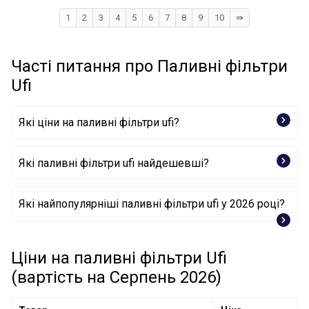
1
2
3
4
5
6
7
8
9
10
⇛
Часті питання про Паливні фільтри
Ufi
Які ціни на паливні фільтри ufi?
Які паливні фільтри ufi найдешевші?
Фільтр палива 31.001.00 UFI
Які найпопулярніші паливні фільтри ufi у 2026 році?
Фільтр палива 24.360.00 UFI
Фільтр палива 31.012.00 UFI
Фільтр палива 24.117.00 UFI
Фільтр палива 24.156.00 UFI
Ціни на паливні фільтри Ufi
Фільтр палива 24.351.00 UFI
(вартість на Серпень 2026)
Фільтр палива 24.391.00 UFI
Фільтр палива 26.052.00 UFI