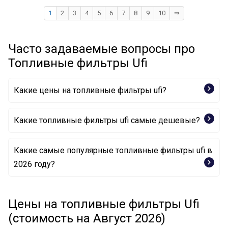
1
2
3
4
5
6
7
8
9
10
⇛
Часто задаваемые вопросы про
Топливные фильтры Ufi
Какие цены на топливные фильтры ufi?
Какие топливные фильтры ufi самые дешевые?
Какие самые популярные топливные фильтры ufi в
Топливный фильтр 31.001.00 UFI
2026 году?
Топливный фильтр 24.360.00 UFI
Топливный фильтр 31.012.00 UFI
Топливный фильтр 24.117.00 UFI
Топливный фильтр 24.156.00 UFI
Цены на топливные фильтры Ufi
Топливный фильтр 24.351.00 UFI
(стоимость на Август 2026)
Топливный фильтр 24.391.00 UFI