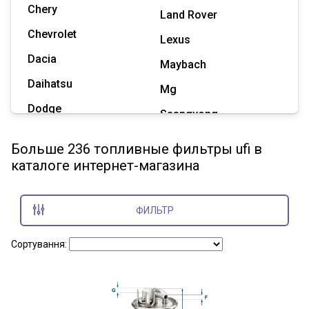
Chery
Land Rover
Chevrolet
Lexus
Dacia
Maybach
Daihatsu
Mg
Dodge
Ssangyong
Geely
Subaru
Больше 236 топливные фильтры ufi в
Great Wall
каталоге интернет-магазина
Tesla
Haval
Zaz
Hummer
ФИЛЬТР
Показать все марки
Сортування: