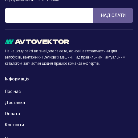
Передзвонимо через 15 хвилин.
НАДІСЛАТИ
На нашому сайті ви знайдете саме те, як нові, автозапчастини для
автобусів, вантажних і легкових машин. Над правильним і актуальним
каталогом запчастин щодня працює команда експертів.
Інформація
Про нас
Доставка
Оплата
Контакти