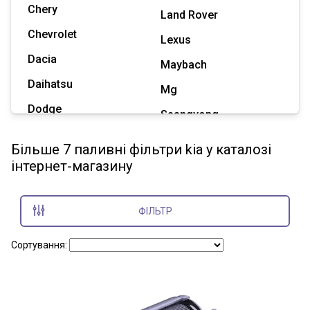
Chery
Land Rover
Chevrolet
Lexus
Dacia
Maybach
Daihatsu
Mg
Dodge
Ssangyong
Geely
Subaru
Більше 7 паливні фільтри kia у каталозі
Great Wall
інтернет-магазину
Tesla
Haval
Zaz
Hummer
ФІЛЬТР
Показати всі марки
Сортування: