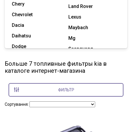
Chery
Land Rover
Chevrolet
Lexus
Dacia
Maybach
Daihatsu
Mg
Dodge
Ssangyong
Geely
Subaru
Больше 7 топливные фильтры kia в
Great Wall
каталоге интернет-магазина
Tesla
Haval
Zaz
Hummer
ФИЛЬТР
Показать все марки
Сортування: