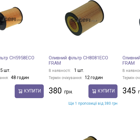
льтр CH5958ECO
Оливний фільтр CH8081ECO
Оливний
FRAM
FRAM
5 шт.
1 шт.
В наявності:
В наявнос
48 годин
12 годин
ання:
Термін очікування:
Термін оч
380
345
КУПИТИ
КУПИТИ
Ще 1 пропозиції від 380 грн