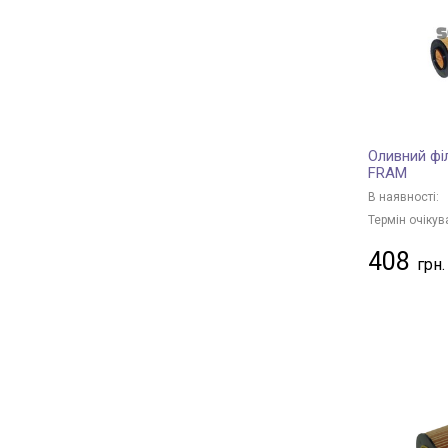
ALCO FILTER
+ 14
AMC Filter
+ 3
KNECHT
+ 306
MAHLE
+ 321
FILTRON
+ 20
Оливний фі
TECNECO FILTERS
+ 9
FRAM
DONALDSON
+ 81
В наявності:
PURRO
+ 109
Термін очікув
SOFIMA
+ 166
408
STARLINE
+ 86
MFILTER
+ 40
OPEL
+ 19
DAEWOO
+ 1
FORD
+ 23
PEUGEOT
+ 15
CITROËN
+ 12