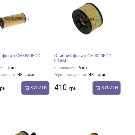
 фільтр CH8530ECO
Оливний фільтр CH9023ECO
FRAM
4 шт.
5 шт.
ті:
В наявності:
48 годин
48 годин
ікування:
Термін очікування:
410
КУПИТИ
КУПИТИ