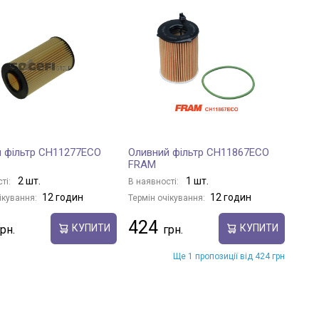
 фільтр CH11277ECO
Оливний фільтр CH11867ECO
FRAM
2 шт.
1 шт.
ті:
В наявності:
12 годин
12 годин
ікування:
Термін очікування:
424
КУПИТИ
КУПИТИ
Ще 1 пропозиції від 424 грн