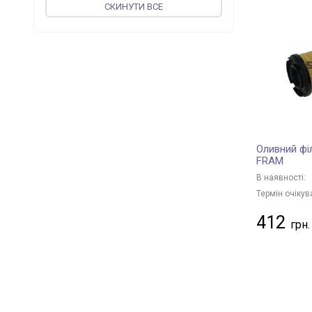
СКИНУТИ ВСЕ
FEBI BILSTEIN
+ 194
vika
+ 50
JP GROUP
+ 47
MEAT & DORIA
+ 141
MAGNETI MARELLI
+ 26
PROFIT
+ 67
UFI
+ 233
Оливний фі
CONTINENTAL
+ 1
FRAM
ASAM
+ 58
В наявності:
KOLBENSCHMIDT
+ 129
Термін очікув
WIX FILTERS
+ 406
412
VALEO
+ 80
MAPCO
+ 2
DENCKERMANN
+ 181
BLUE PRINT
+ 276
JC PREMIUM
+ 17