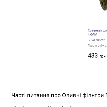
TOYOTA
+ 35
BENTLEY
+ 3
RENAULT
+ 37
FIAT
+ 4
Оливний фі
HONDA
+ 7
FRAM
MITSUBISHI
+ 16
В наявності:
SUBARU
+ 7
Термін очікув
HYUNDAI
+ 35
433
KIA
+ 6
MAZDA
+ 13
CHRYSLER
+ 10
LAND ROVER
+ 10
VOLVO
+ 9
NISSAN
+ 24
Часті питання про Оливні фільтри
CHERY
+ 4
SUZUKI
+ 4