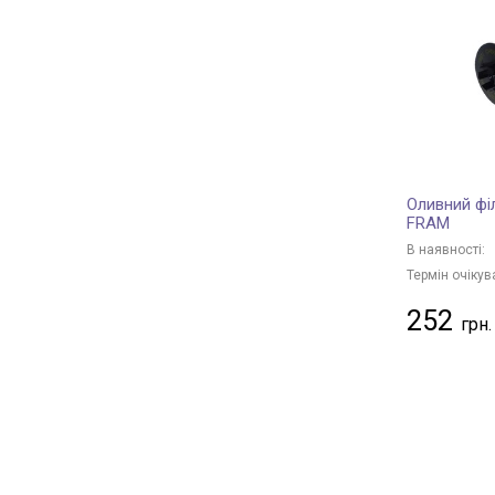
CHAMPION
+ 173
Borsehung
+ 32
BAPMIC
+ 6
BSG
+ 6
JS ASAKASHI
+ 13
KAVO PARTS
+ 112
Оливний фі
CLEAN FILTERS
+ 12
FRAM
HENGST FILTER
+ 110
В наявності:
MANDO
+ 75
Термін очікув
KAMOKA
+ 1
252
JAPANPARTS
+ 181
MANN-FILTER
+ 499
NIPPARTS
+ 53
HERTH+BUSS JAKOPARTS
+ 79
PURFLUX
+ 233
FLEETGUARD
+ 19