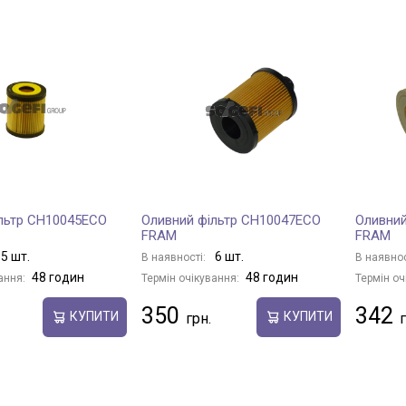
льтр CH10045ECO
Оливний фільтр CH10047ECO
Оливний
FRAM
FRAM
5 шт.
6 шт.
В наявності:
В наявнос
48 годин
48 годин
ання:
Термін очікування:
Термін оч
350
342
КУПИТИ
КУПИТИ