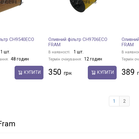
льтр CH9540ECO
Оливний фільтр CH9706ECO
Оливний
FRAM
FRAM
1 шт.
1 шт.
В наявності:
В наявнос
48 годин
12 годин
ання:
Термін очікування:
Термін оч
350
389
КУПИТИ
КУПИТИ
1
2
 Fram