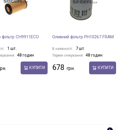
 фільтр CH9911ECO
Оливний фільтр PH10267 FRAM
1 шт.
7 шт.
ті:
В наявності:
48 годин
48 годин
ікування:
Термін очікування:
678
КУПИТИ
КУПИТИ