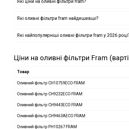
Які ціни на оливні фільтри fram?
DAF
+ 1
MERCEDES-BENZ
+ 28
Які оливні фільтри fram найдешевші?
BMW
+ 29
IVECO
+ 10
Оливний фільтр CH5958ECO FRAM
Які найпопулярніші оливні фільтри fram у 2026 році
VAG
+ 52
Оливний фільтр CH9443ECO FRAM
Оливний фільтр CH10045ECO FRAM
SSANGYONG
+ 2
GENERAL MOTORS
+ 11
Ціни на оливні фільтри Fram (варт
PORSCHE
+ 10
Volkswagen
+ 3
Товар
DAIHATSU
+ 1
Оливний фільтр CH10759ECO FRAM
CITROËN/PEUGEOT
+ 9
Оливний фільтр CH9232ECO FRAM
GREAT WALL
+ 1
GEELY
+ 1
Оливний фільтр CH9443ECO FRAM
Оливний фільтр CH9463AECO FRAM
Оливний фільтр PH10267 FRAM