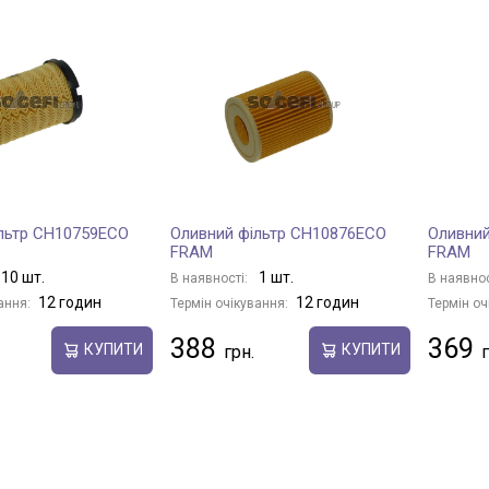
льтр CH10759ECO
Оливний фільтр CH10876ECO
Оливний
FRAM
FRAM
10 шт.
1 шт.
В наявності:
В наявнос
12 годин
12 годин
ання:
Термін очікування:
Термін оч
388
369
КУПИТИ
КУПИТИ