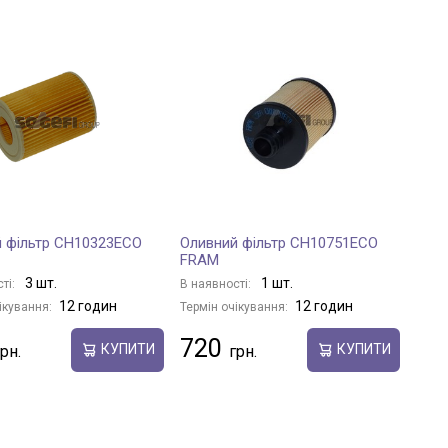
 фільтр CH10323ECO
Оливний фільтр CH10751ECO
FRAM
3 шт.
1 шт.
ті:
В наявності:
12 годин
12 годин
ікування:
Термін очікування:
720
КУПИТИ
КУПИТИ