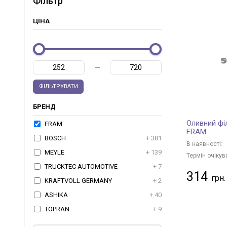
Фільтр
ЦІНА
—
ФІЛЬТРУВАТИ
БРЕНД
Оливний фі
FRAM
FRAM
BOSCH
+ 381
В наявності:
MEYLE
+ 139
Термін очікув
TRUCKTEC AUTOMOTIVE
+ 7
314
KRAFTVOLL GERMANY
+ 2
ASHIKA
+ 40
TOPRAN
+ 9
JAPKO
+ 98