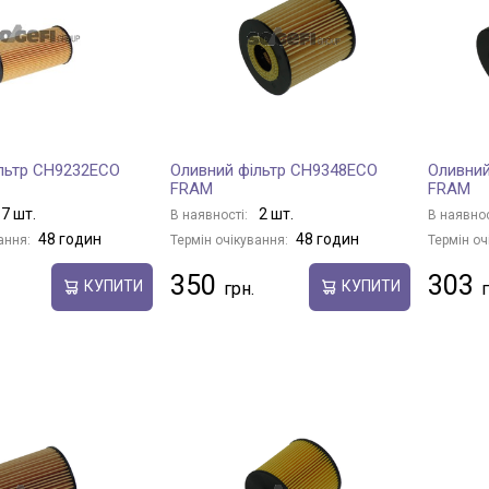
льтр CH9232ECO
Оливний фільтр CH9348ECO
Оливний
FRAM
FRAM
7 шт.
2 шт.
В наявності:
В наявнос
48 годин
48 годин
ання:
Термін очікування:
Термін оч
350
303
КУПИТИ
КУПИТИ