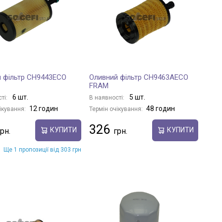
 фільтр CH9443ECO
Оливний фільтр CH9463AECO
FRAM
6 шт.
5 шт.
ті:
В наявності:
12 годин
48 годин
ікування:
Термін очікування:
326
КУПИТИ
КУПИТИ
Ще 1 пропозиції від 303 грн