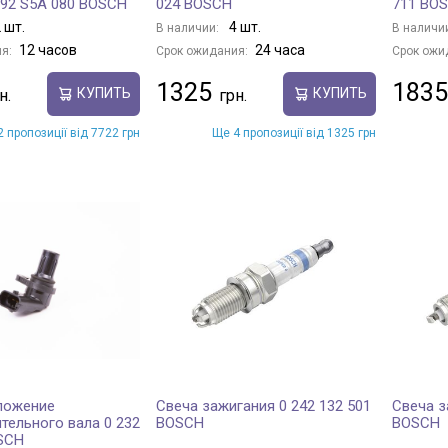
092 S5A 080 BOSCH
024 BOSCH
711 BO
 шт.
4 шт.
В наличии:
В наличи
12 часов
24 часа
я:
Срок ожидания:
Срок ожи
1325
1835
КУПИТЬ
КУПИТЬ
 пропозиції від 7722 грн
Ще 4 пропозиції від 1325 грн
ложение
Свеча зажигания 0 242 132 501
Свеча з
тельного вала 0 232
BOSCH
BOSCH
SCH