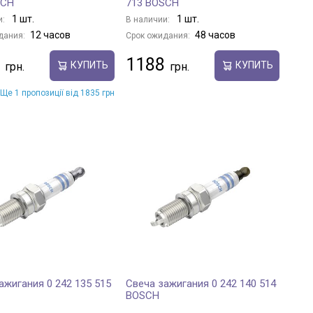
SCH
713 BOSCH
1 шт.
1 шт.
и:
В наличии:
12 часов
48 часов
дания:
Срок ожидания:
1188
КУПИТЬ
КУПИТЬ
Ще 1 пропозиції від 1835 грн
ажигания 0 242 135 515
Свеча зажигания 0 242 140 514
BOSCH