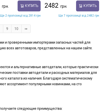
2482
КУПИТЬ
КУПИТЬ
Ще 2 пропозиції від 2814 грн
Ще 7 пропозиції від 2482 грн
9
10
⇛
ными и проверенными импортерами запасных частей для
ию всех автотоваров, представленных на нашем сайте.
имеются и альтернативные автодетали, которые практически
ические поставки автодетали и расходных материалов для
ного каталога из наличия. Благодаря систематическому
яют ассортимент популярными новинками, на сто
ы получаете следующие преимущества: