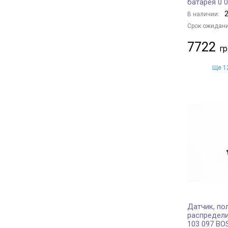
батарея 0 
2
В наличии:
Срок ожидани
7722
Ще 12
Датчик, по
распредели
103 097 BO