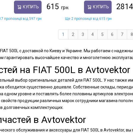
615
2814
КУПИТЬ
КУПИТЬ
7 пропозиції від 597 грн
Ще 2 пропозиції від 615 грн
1
2
3
4
5
6
7
8
FIAT 500L с доставкой по Киеву и Украине. Мы работаем с надеж
ам гарантировать высочайшее качество и многолетнюю эксплуатац
ей на FIAT 500L в Avtovektor
тельный выбор оригинальных деталей для FIAT 500L. У нас также 
упка обходится существенно дешевле. Собственные склады, период
а одном уровне и поставлять более половины артикулов электрон
 свойств продукции различных марок сотрудники магазина пополн
 в долговечных комплектующих.
частей в Avtovektor
еского обслуживания и аксессуары для FIAT 500L в Avtovektor, в