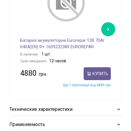
Батарея акумуляторна Eurorepar 12В 70Аг
Бат
640А(EN) R+ 1609232380 EUROREPAR
800
1 шт.
В наличии:
В на
12 часов
Срок ожидания:
Срок
4880
74
КУПИТЬ
Ще 1 пропозиції від 4880 грн
Технические характеристики
Применяемость