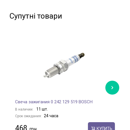
Супутні товари
Свеча зажигания 0 242 129 519 BOSCH
С
11 шт.
В наличии:
В
24 часа
Срок ожидания:
С
468
КУПИТЬ