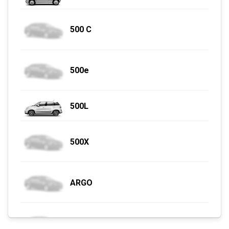
500 C
500e
500L
500X
ARGO
AVVENTURA