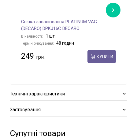
Свічка запалювання PLATINUM VAG
Сві
(DECARO) DPKJ16C DECARO
В на
1 шт.
В наявності:
Терм
48 годин
Термін очікування:
55
249
КУПИТИ
Технічні характеристики
Застосування
Супутні товари