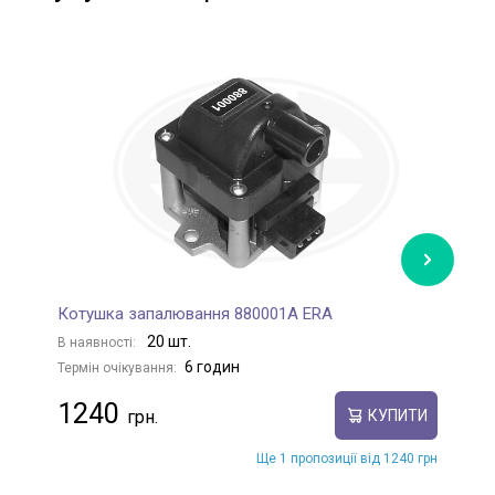
Котушка запалювання 880001A ERA
К
20 шт.
В наявності:
В
6 годин
Термін очікування:
Те
1240
КУПИТИ
Ще 1 пропозиції від 1240 грн