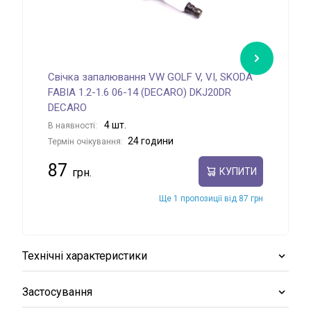
Свічка запалювання VW GOLF V, VI, SKODA
Сві
FABIA 1.2-1.6 06-14 (DECARO) DKJ20DR
В на
DECARO
Терм
4 шт.
В наявності:
65
24 години
Термін очікування:
87
КУПИТИ
Ще 1 пропозиції від 87 грн
Технічні характеристики
Застосування