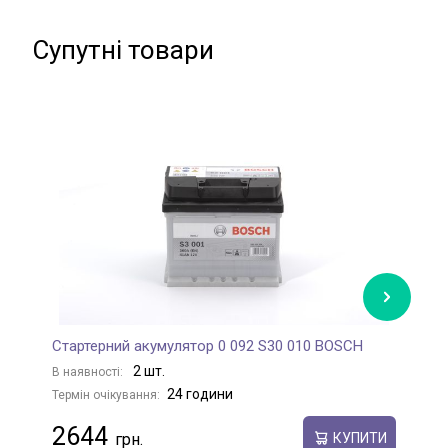
Супутні товари
Стартерний акумулятор 0 092 S30 010 BOSCH
С
2 шт.
В наявності:
В
24 години
Термін очікування:
Те
2644
КУПИТИ