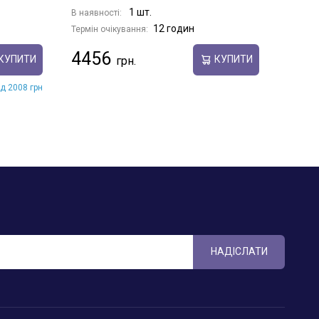
1 шт.
В наявності:
В наявн
12 годин
Термін очікування:
Термін 
4456
320
КУПИТИ
КУПИТИ
ід 2008 грн
НАДІСЛАТИ