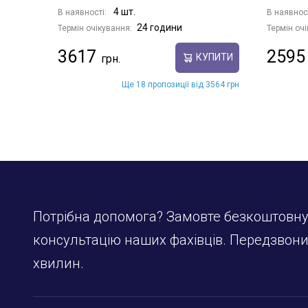
4 шт.
В наявності:
В наявнос
24 години
Термін очікування:
Термін очі
3617
2595
КУПИТИ
Ще 18 пропозиції від 3564 грн
Потрібна допомога? Замовте безкоштовн
консультацію наших фахівців. Передзвон
хвилин.