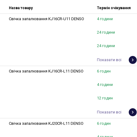
Назва товару
Термін очікування
Свічка запалювання KJ16CR-U11 DENSO
4 години
24 години
24 години
Показати всі
Свічка запалювання KJ16CR-L11 DENSO
6 годин
4 години
12 годин
Показати всі
Свічка запалювання KJ20CR-L11 DENSO
6 годин
4 години