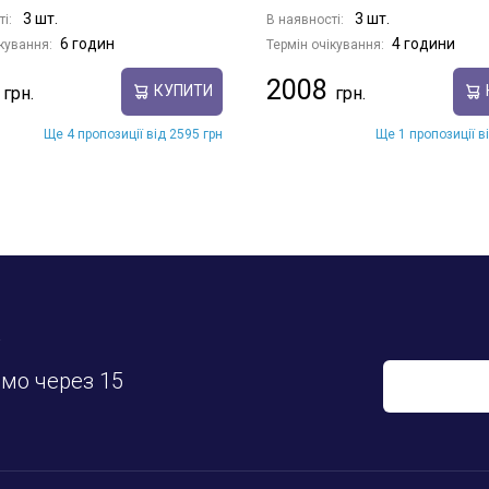
3 шт.
3 шт.
ті:
В наявності:
6 годин
4 години
кування:
Термін очікування:
2008
КУПИТИ
Ще 4 пропозиції від 2595 грн
Ще 1 пропозиції в
у
имо через 15