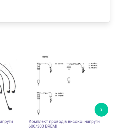
апруги
Комплект проводів високої напруги
Компл
600/303 BREMI
8863 