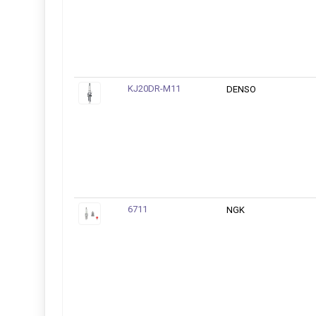
KJ20DR-M11
DENSO
6711
NGK