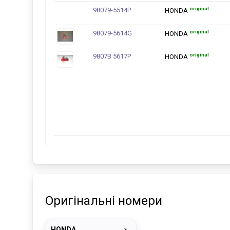
original
98079-5514P
HONDA
original
98079-5614G
HONDA
original
9807B 5617P
HONDA
Оригінальні номери
HONDA