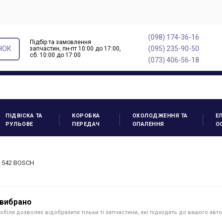
(098) 174-36-16
Підбір та замовлення
НОК
(095) 235-90-50
запчастин, пн-пт 10:00 до 17:00,
cб. 10:00 до 17:00
(073) 406-56-18
ПІДВІСКА ТА
КОРОБКА
ОХОЛОДЖЕННЯ ТА
Е
РУЛЬОВЕ
ПЕРЕДАЧ
ОПАЛЕННЯ
О
6 542 BOSCH
 вибрано
обіля дозволяє відобразити тільки ті запчастини, які підходять до вашого авт