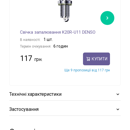
Свічка запалювання K20R-U11 DENSO
Сві
1 шт.
В наявності:
В на
6 годин
Термін очікування:
Терм
117
14
КУПИТИ
Ще 9 пропозиції від 117 грн
Технічні характеристики
Застосування