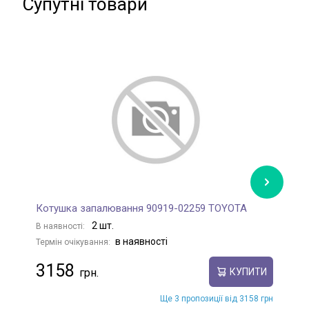
Супутні товари
Котушка запалювання 90919-02259 TOYOTA
К
2 шт.
В наявності:
В
в наявності
Термін очікування:
Те
3158
КУПИТИ
Ще 3 пропозиції від 3158 грн