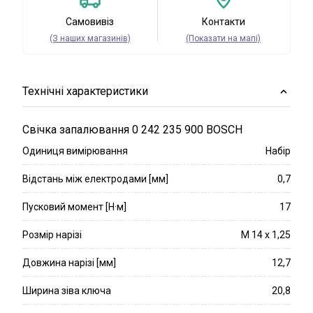
Самовивіз
Контакти
(З наших магазинів)
(Показати на мапі)
Технічні характеристики
Свічка запалювання 0 242 235 900 BOSCH
Одиниця вимірювання
Набір
Відстань між електродами [мм]
0,7
Пусковий момент [Н·м]
17
Розмір нарізі
M 14 x 1,25
Довжина нарізі [мм]
12,7
Ширина зіва ключа
20,8