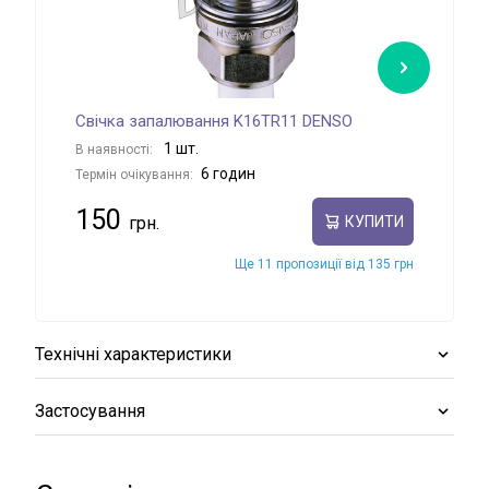
Свічка запалювання K16TR11 DENSO
Сві
1 шт.
В наявності:
В на
6 годин
Термін очікування:
Терм
150
44
КУПИТИ
Ще 11 пропозиції від 135 грн
Технічні характеристики
Застосування