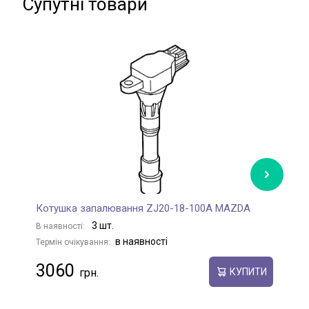
Супутні товари
Котушка запалювання ZJ20-18-100A MAZDA
К
3 шт.
В наявності:
В
в наявності
Термін очікування:
Те
3060
КУПИТИ