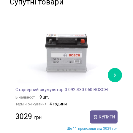
Супутні товари
Стартерний акумулятор 0 092 S30 050 BOSCH
С
9 шт.
В наявності:
В
4 години
Термін очікування:
Те
3029
КУПИТИ
Ще 11 пропозиції від 3029 грн