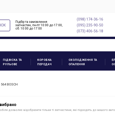
(098) 174-36-16
Підбір та замовлення
НОК
(095) 235-90-50
запчастин, пн-пт 10:00 до 17:00,
cб. 10:00 до 17:00
(073) 406-56-18
ПІДВІСКА ТА
КОРОБКА
ОХОЛОДЖЕННЯ ТА
Е
РУЛЬОВЕ
ПЕРЕДАЧ
ОПАЛЕННЯ
О
5 564 BOSCH
 вибрано
обіля дозволяє відобразити тільки ті запчастини, які підходять до вашого авт