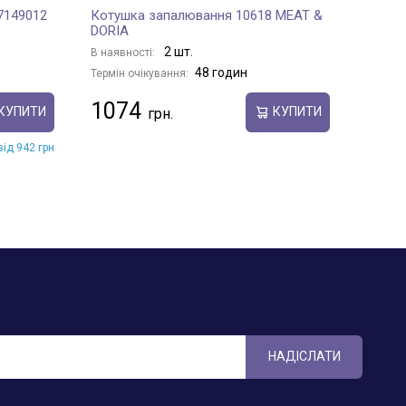
7149012
Котушка запалювання 10618 MEAT &
Котуш
DORIA
В наявн
2 шт.
В наявності:
Термін 
48 годин
Термін очікування:
103
1074
КУПИТИ
КУПИТИ
від 942 грн
НАДІСЛАТИ