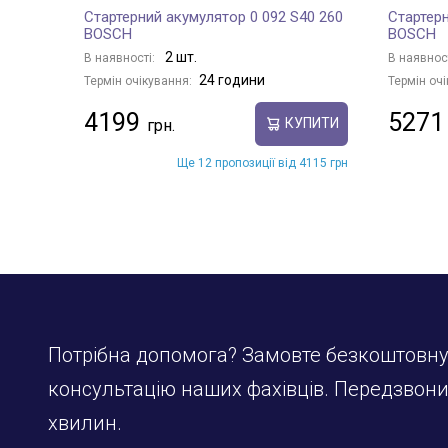
Стартерний акумулятор 0 092 S40 260
Стартерн
BOSCH
BOSCH
2 шт.
В наявності:
В наявнос
24 години
Термін очікування:
Термін очі
4199
5271
КУПИТИ
Ще 12 пропозиції від 4115 грн
Потрібна допомога? Замовте безкоштовн
консультацію наших фахівців. Передзвон
хвилин.