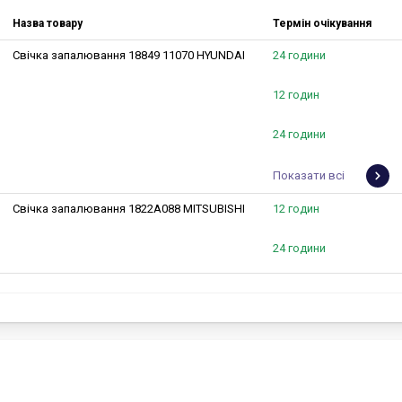
Назва товару
Термін очікування
Свічка запалювання 18849 11070 HYUNDAI
24 години
12 годин
24 години
Показати всі
Свічка запалювання 1822A088 MITSUBISHI
12 годин
24 години