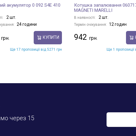
ий акумулятор 0 092 S4E 410
Котушка запалювання 06071
MAGNETI MARELLI
2 шт.
2 шт.
ті:
В наявності:
24 години
12 годин
кування:
Термін очікування:
942
КУПИТИ
Ще 17 пропозиції від 5271 грн
Ще 1 пропозиції 
у
имо через 15