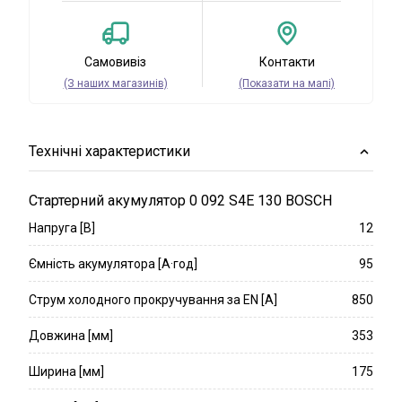
Самовивіз
Контакти
(З наших магазинів)
(Показати на мапі)
Технічні характеристики
Стартерний акумулятор 0 092 S4E 130 BOSCH
Напруга [В]
12
Ємність акумулятора [А·год]
95
Струм холодного прокручування за EN [A]
850
Довжина [мм]
353
Ширина [мм]
175