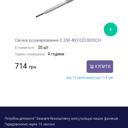
Свічка розжарювання 0 250 403 022 BOSCH
С
20 шт.
В наявності:
В
4 години
Термін очікування:
Те
714
КУПИТИ
Ще 15 пропозиції від 714 грн
Потрібна допомога? Замовте безкоштовну консультацію наших фахівців.
Передзвонимо через 15 хвилин.