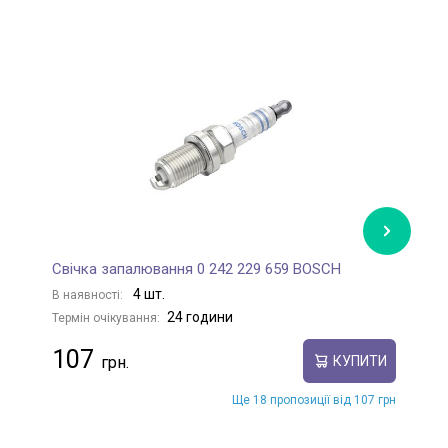
Свічка запалювання 0 242 229 659 BOSCH
С
4 шт.
В наявності:
В
24 години
Термін очікування:
Те
107
КУПИТИ
Ще 18 пропозиції від 107 грн