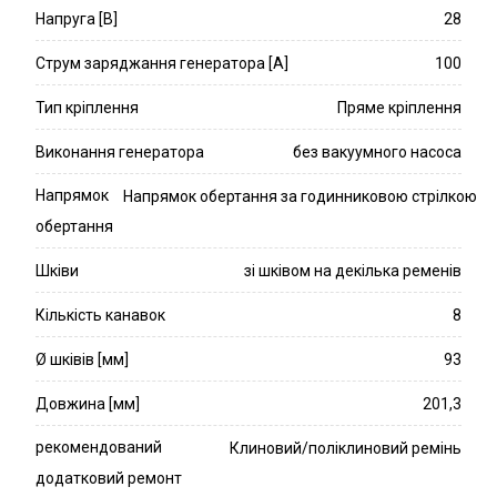
Напруга [В]
28
Струм заряджання генератора [A]
100
Тип кріплення
Пряме кріплення
Виконання генератора
без вакуумного насоса
Напрямок
Напрямок обертання за годинниковою стрілкою
обертання
Шківи
зі шківом на декілька ременів
Кількість канавок
8
Ø шківів [мм]
93
Довжина [мм]
201,3
рекомендований
Клиновий/поліклиновий ремінь
додатковий ремонт