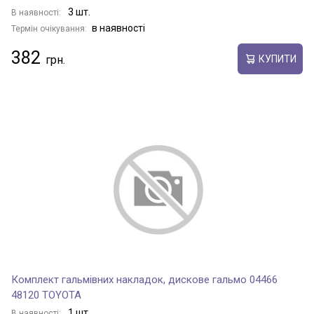
3 шт.
В наявності:
MIRAI
в наявності
Термін очікування:
382
КУПИТИ
NOAH/VOXY
PASSO
PASSO SETTE
PIXIS
PIXIS EPOCH
Комплект гальмівних накладок, дискове гальмо 04466
48120 TOYOTA
1 шт.
В наявності: