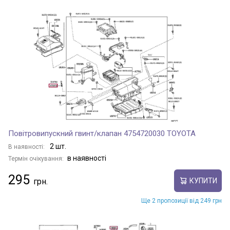
SIENNA
SIENTA
SPADE
STARLET
Повітровипускний гвинт/клапан 4754720030 TOYOTA
SUCCEED
2 шт.
В наявності:
в наявності
Термін очікування:
SUPRA
295
КУПИТИ
Ще 2 пропозиції від 249 грн
TACOMA