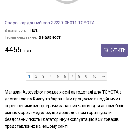
Опора, карданний вал 37230-0K011 TOYOTA
1 шт.
В наявності:
в наявності
Термін очікування:
4455
КУПИТИ
1
2
3
4
5
6
7
8
9
10
⇛
Магазин Avtovektor продає якісні автодеталі для TOYOTA з
доставкою по Києву та Україні. Ми працюємо з надійними і
перевіреними імпортерами запасних частин для автомобілів
різних марок і моделей, що дозволяє нам гарантувати
бездоганну якість і багаторічну експлуатацію всіх товарів,
представлених на нашому сайті.