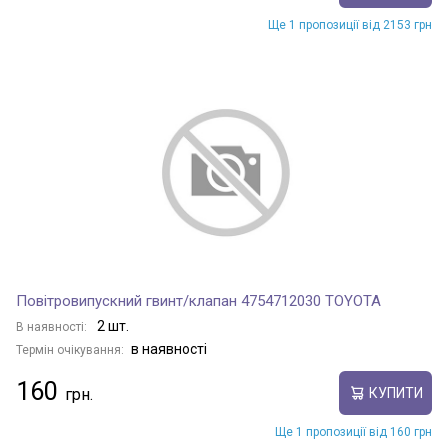
Ще 1 пропозиції від 2153 грн
RAV 4
REGIUS ACE
RUMION
RUSH
Повітровипускний гвинт/клапан 4754712030 TOYOTA
2 шт.
В наявності:
SAI
в наявності
Термін очікування:
160
КУПИТИ
SEQUOIA
Ще 1 пропозиції від 160 грн