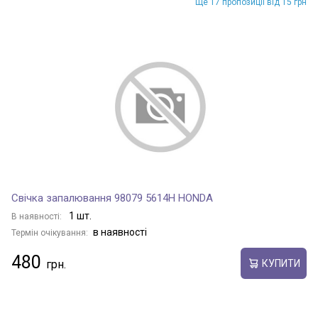
Ще 17 пропозиції від 15 грн
BLADE
bZ4X
C-HR
Свічка запалювання 98079 5614H HONDA
CALYA
1 шт.
В наявності:
в наявності
Термін очікування:
480
CAMRY
КУПИТИ
CENTURY