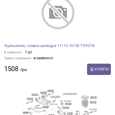
VENZA
VERSO
VERSO S
Ущільнення, голівка циліндра 11115-16150 TOYOTA
1 шт.
В наявності:
в наявності
Термін очікування:
VIOS / SOLUNA VIOS
1508
КУПИТИ
VITZ
WISH
YARIS