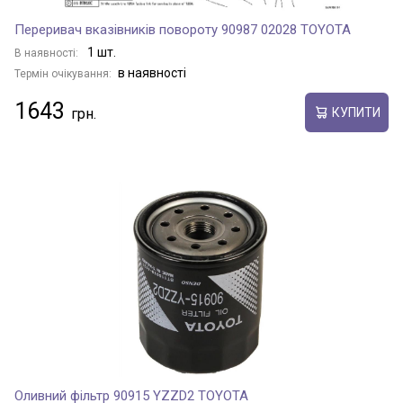
Переривач вказівників повороту 90987 02028 TOYOTA
LAND CRUISER VAN
1 шт.
В наявності:
в наявності
Термін очікування:
LITEACE
1643
КУПИТИ
MAJESTY
MARK X
MARK X ZIO
MATRIX
Оливний фільтр 90915 YZZD2 TOYOTA