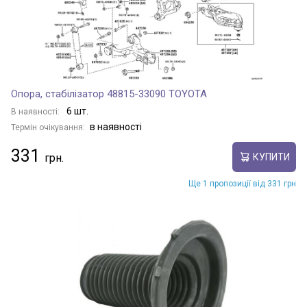
YARIS / VIOS
Опора, стабілізатор 48815-33090 TOYOTA
YARIS ATIV
6 шт.
В наявності:
в наявності
Термін очікування:
331
YARIS CROSS
КУПИТИ
Ще 1 пропозиції від 331 грн
YARIS R / iA
ZELAS
Показати всі моделі