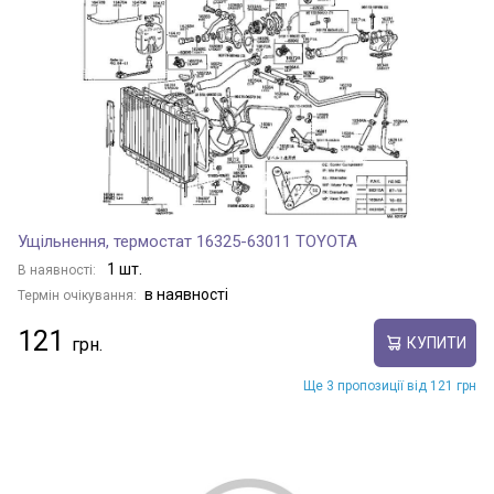
TANK / ROOMY
TOWN ACE
TOYOACE
Ущільнення, термостат 16325-63011 TOYOTA
1 шт.
В наявності:
TUNDRA
в наявності
Термін очікування:
121
КУПИТИ
URBAN CRUISER
Ще 3 пропозиції від 121 грн
Veloz