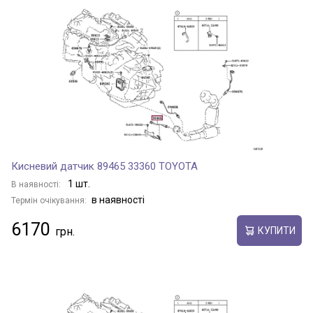
COASTER
COROLLA
COROLLA Cross
Кисневий датчик 89465 33360 TOYOTA
COROLLA QUEST
1 шт.
В наявності:
в наявності
Термін очікування:
6170
COROLLA RUMION
КУПИТИ
CROWN