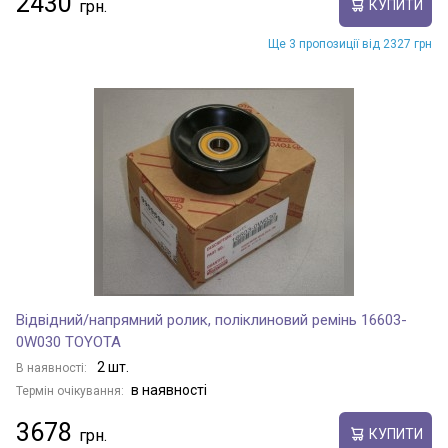
2430
КУПИТИ
Ще 3 пропозиції від 2327 грн
PROACE VERSO
PROBOX
PROBOX / SUCCEED
RACTIS
Відвідний/напрямний ролик, поліклиновий ремінь 16603-
0W030 TOYOTA
2 шт.
RAIZE
В наявності:
в наявності
Термін очікування:
3678
КУПИТИ
RAUM