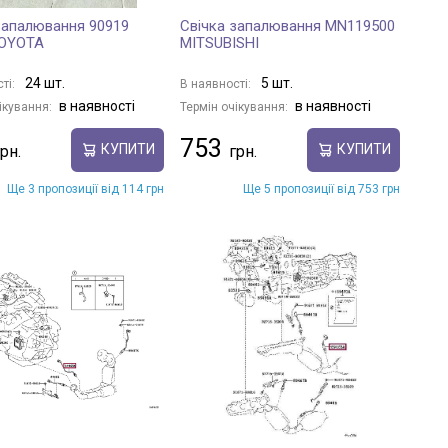
запалювання 90919
Свічка запалювання MN119500
TOYOTA
MITSUBISHI
24 шт.
5 шт.
ті:
В наявності:
в наявності
в наявності
ікування:
Термін очікування:
753
КУПИТИ
КУПИТИ
Ще 3 пропозиції від 114 грн
Ще 5 пропозиції від 753 грн