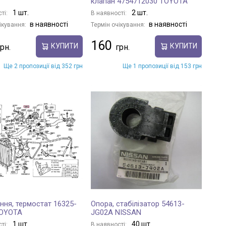
клапан 4754712030 TOYOTA
1 шт.
2 шт.
ті:
В наявності:
в наявності
в наявності
ікування:
Термін очікування:
160
КУПИТИ
КУПИТИ
Ще 2 пропозиції від 352 грн
Ще 1 пропозиції від 153 грн
ння, термостат 16325-
Опора, стабілізатор 54613-
TOYOTA
JG02A NISSAN
1 шт.
40 шт.
ті:
В наявності: