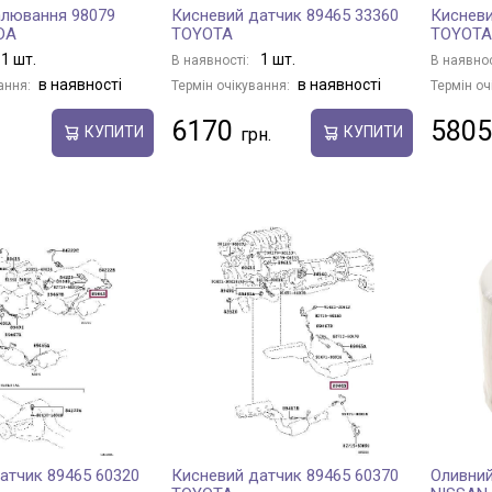
алювання 98079
Кисневий датчик 89465 33360
Кисневи
DA
TOYOTA
TOYOTA
1 шт.
1 шт.
В наявності:
В наявнос
в наявності
в наявності
ання:
Термін очікування:
Термін оч
6170
5805
КУПИТИ
КУПИТИ
атчик 89465 60320
Кисневий датчик 89465 60370
Оливний