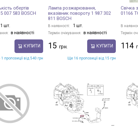
ькість обертів
Лампа розжарювання,
Свічка 
65 007 583 BOSCH
вказівник повороту 1 987 302
01166 
811 BOSCH
1 шт.
1 шт.
В наявності:
В наявнос
в наявності
в наявності
ання:
Термін очікування:
Термін оч
15
114
КУПИТИ
КУПИТИ
 1 пропозиції від 540 грн
Ще 16 пропозиції від 15 грн