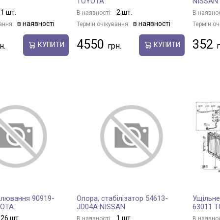
TOYOTA
NISSAN
1 шт.
2 шт.
В наявності:
В наявнос
в наявності
в наявності
ання:
Термін очікування:
Термін оч
4550
352
КУПИТИ
КУПИТИ
алювання 90919-
Опора, стабілізатор 54613-
Ущільне
YOTA
JD04A NISSAN
63011 
26 шт.
1 шт.
В наявності:
В наявнос