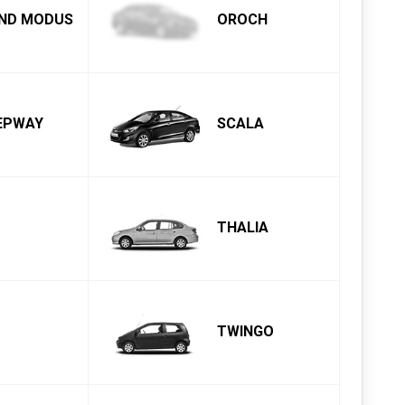
AND MODUS
OROCH
EPWAY
SCALA
THALIA
TWINGO