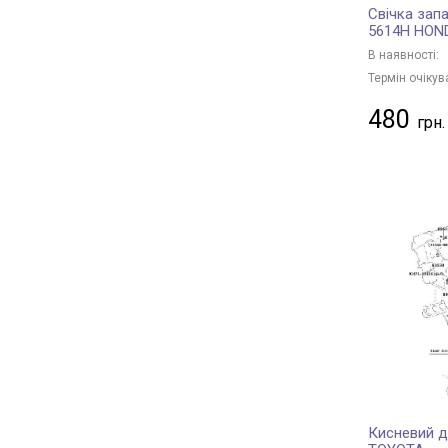
Свічка зап
5614H HON
В наявності:
Термін очікув
480
Кисневий д