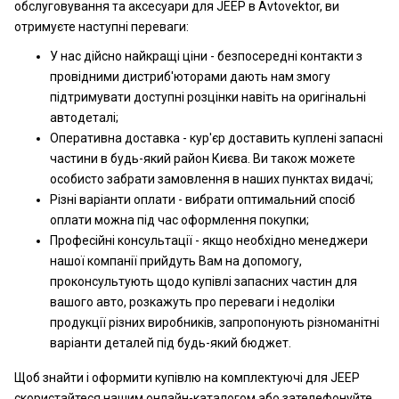
обслуговування та аксесуари для JEEP в Avtovektor, ви
отримуєте наступні переваги:
У нас дійсно найкращі ціни - безпосередні контакти з
провідними дистриб'юторами дають нам змогу
підтримувати доступні розцінки навіть на оригінальні
автодеталі;
Оперативна доставка - кур'єр доставить куплені запасні
частини в будь-який район Києва. Ви також можете
особисто забрати замовлення в наших пунктах видачі;
Різні варіанти оплати - вибрати оптимальний спосіб
оплати можна під час оформлення покупки;
Професійні консультації - якщо необхідно менеджери
нашої компанії прийдуть Вам на допомогу,
проконсультують щодо купівлі запасних частин для
вашого авто, розкажуть про переваги і недоліки
продукції різних виробників, запропонують різноманітні
варіанти деталей під будь-який бюджет.
Щоб знайти і оформити купівлю на комплектуючі для JEEP
скористайтеся нашим онлайн-каталогом або зателефонуйте