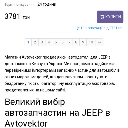
24 години
Термін очікування:
3781
КУПИТИ
Ще 13 пропозиції від 3781 грн
1
2
3
4
5
6
7
8
9
10
⇛
Магазин Avtovektor продає якісні автодеталі для JEEP з
доставкою по Києву та Україні. Ми працюємо з надійними і
перевіреними імпортерами запасних частин для автомобілів
різних марок і моделей, що дозволяє нам гарантувати
бездоганну якість і багаторічну експлуатацію всіх товарів,
представлених на нашому сайті.
Великий вибір
автозапчастин на JEEP в
Avtovektor