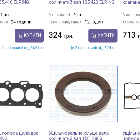
35.410 ELRING
колінчатий вал 135.420 ELRING
клапана
1 шт.
2 шт.
В наявності:
В наявнос
24 години
12 годин
ання:
Термін очікування:
Термін оч
324
713
КУПИТИ
КУПИТИ
 4 пропозиції від 362 грн
Ще 2 пропозиції від 324 грн
 голівка циліндра
Ущільнювальне кільце вала,
Ущільне
RING
колінчатий вал 15012800
циліндр