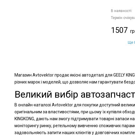
В наявності:
Термін очікув
1507
Ще 8
Магазин Avtovektor продає якісні автодеталі для GEELY KIN
різних марок і моделей, що дозволяє нам гарантувати бездог
Великий вибір автозапчас
В онлайн-каталозі Avtovektor для покупки доступний велики
оригінальним за властивостями, при цьому їх купівля обхо
KINGKONG, дають нам змогу підтримувати товарні запаси на 
моніторингу ринку, ретельному вивченню споживчих парамет
задовольняють запити наших клієнтів у довговічних компл