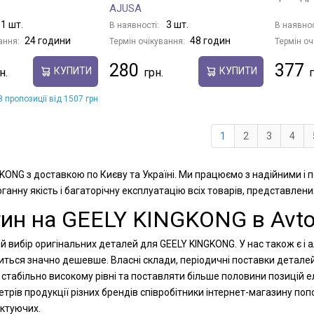
AJUSA
1 шт.
3 шт.
В наявності:
В наявнос
24 години
48 годин
ання:
Термін очікування:
Термін оч
280
377
КУПИТИ
КУПИТИ
 пропозиції від 1507 грн
1
2
3
4
GKONG з доставкою по Києву та Україні. Ми працюємо з надійними і
анну якість і багаторічну експлуатацію всіх товарів, представлени
тин на GEELY KINGKONG в Avto
й вибір оригінальних деталей для GEELY KINGKONG. У нас також є і 
диться значно дешевше. Власні склади, періодичні поставки детале
стабільно високому рівні та поставляти більше половини позицій е
рів продукції різних брендів співробітники інтернет-магазину п
ектуючих.