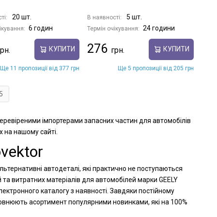
20 шт.
5 шт.
ті:
В наявності:
6 годин
24 години
ікування:
Термін очікування:
276
КУПИТИ
КУПИТИ
Ще 11 пропозиції від 377 грн
Ще 5 пропозиції від 205 грн
5
 перевіреними імпортерами запасних частин для автомобілів
х на нашому сайті.
vektor
альтернативні автодеталі, які практично не поступаються
й та витратних матеріалів для автомобілей марки GEELY
лектронного каталогу з наявності. Завдяки постійному
оповнюють асортимент популярними новинками, які на 100%