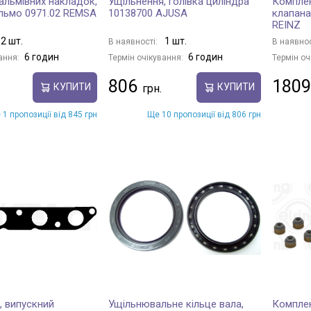
альмівних накладок,
Ущільнення, голівка циліндра
Комплек
льмо 0971.02 REMSA
10138700 AJUSA
клапана
REINZ
2 шт.
1 шт.
В наявності:
В наявнос
6 годин
6 годин
ання:
Термін очікування:
Термін оч
806
1809
КУПИТИ
КУПИТИ
 1 пропозиції від 845 грн
Ще 10 пропозиції від 806 грн
, випускний
Ущільнювальне кільце вала,
Комплек