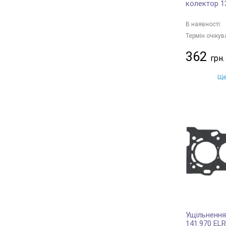
колектор 1
В наявності:
Термін очікув
362
Ще
Ущільнення,
141.970 EL