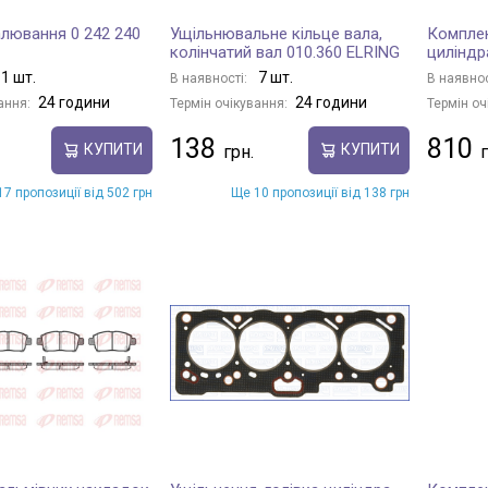
алювання 0 242 240
Ущільнювальне кільце вала,
Комплек
колінчатий вал 010.360 ELRING
циліндр
1 шт.
7 шт.
В наявності:
В наявнос
24 години
24 години
ання:
Термін очікування:
Термін оч
138
810
КУПИТИ
КУПИТИ
7 пропозиції від 502 грн
Ще 10 пропозиції від 138 грн