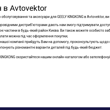
 в Avtovektor
 обслуговування та аксесуари для GEELY KINGKONG в Avtovektor, ви
 провідними дистриб'юторами дають нам змогу підтримувати доступн
сні частини в будь-який район Києва. Ви також можете особисто за
оплати можна під час оформлення покупки;
 нашої компанії прийдуть Вам на допомогу, проконсультують щодо к
ропонують різноманітні варіанти деталей під будь-який бюджет.
KINGKONG скористайтеся нашим онлайн-каталогом або зателефонуйте 