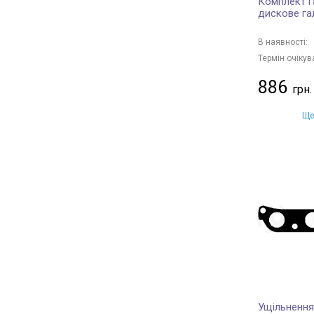
Комплект г
дискове га
В наявності:
Термін очікув
886
Ще
Ущільнення