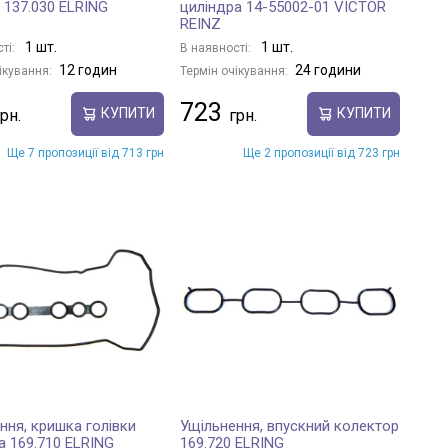
 137.030 ELRING
циліндра 14-55002-01 VICTOR
REINZ
1 шт.
1 шт.
ті:
В наявності:
12 годин
24 години
ікування:
Термін очікування:
723
КУПИТИ
КУПИТИ
Ще 7 пропозиції від 713 грн
Ще 2 пропозиції від 723 грн
ння, кришка голівки
Ущільнення, впускний колектор
а 169.710 ELRING
169.720 ELRING