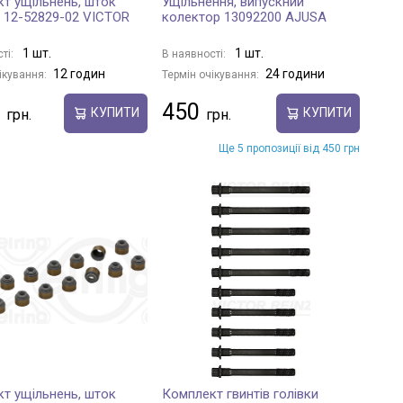
т ущільнень, шток
Ущільнення, випускний
 12-52829-02 VICTOR
колектор 13092200 AJUSA
1 шт.
1 шт.
ті:
В наявності:
12 годин
24 години
ікування:
Термін очікування:
450
КУПИТИ
КУПИТИ
Ще 5 пропозиції від 450 грн
т ущільнень, шток
Комплект гвинтів голівки