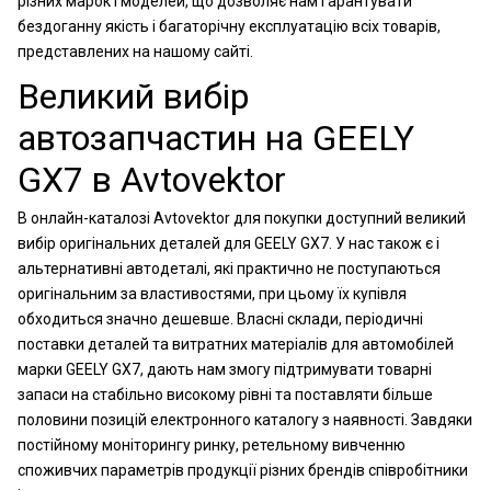
різних марок і моделей, що дозволяє нам гарантувати
бездоганну якість і багаторічну експлуатацію всіх товарів,
представлених на нашому сайті.
Великий вибір
автозапчастин на GEELY
GX7 в Avtovektor
В онлайн-каталозі Avtovektor для покупки доступний великий
вибір оригінальних деталей для GEELY GX7. У нас також є і
альтернативні автодеталі, які практично не поступаються
оригінальним за властивостями, при цьому їх купівля
обходиться значно дешевше. Власні склади, періодичні
поставки деталей та витратних матеріалів для автомобілей
марки GEELY GX7, дають нам змогу підтримувати товарні
запаси на стабільно високому рівні та поставляти більше
половини позицій електронного каталогу з наявності. Завдяки
постійному моніторингу ринку, ретельному вивченню
споживчих параметрів продукції різних брендів співробітники