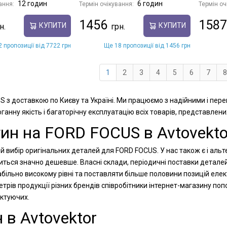
12 годин
6 годин
ання:
Термін очікування:
Термін оч
1456
1587
КУПИТИ
КУПИТИ
 пропозиції від 7722 грн
Ще 18 пропозиції від 1456 грн
1
2
3
4
5
6
7
8
S з доставкою по Києву та Україні. Ми працюємо з надійними і пер
анну якість і багаторічну експлуатацію всіх товарів, представлени
ин на FORD FOCUS в Avtovekto
й вибір оригінальних деталей для FORD FOCUS. У нас також є і альт
диться значно дешевше. Власні склади, періодичні поставки детале
більно високому рівні та поставляти більше половини позицій елек
рів продукції різних брендів співробітники інтернет-магазину п
ектуючих.
 в Avtovektor