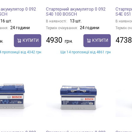
 акумулятор 0 092
Стартерний акумулятор 0 092
Стартер
OSCH
S40 100 BOSCH
S4E 05
16 шт.
13 шт.
В наявності:
В наявнос
24 години
24 години
ання:
Термін очікування:
Термін оч
4930
4738
КУПИТИ
КУПИТИ
 пропозиції від 4342 грн
Ще 14 пропозиції від 4861 грн