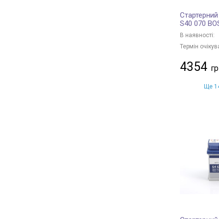
Стартерний
S40 070 B
В наявності:
Термін очікув
4354
Ще 14