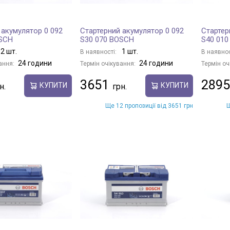
 акумулятор 0 092
Стартерний акумулятор 0 092
Стартер
OSCH
S30 070 BOSCH
S40 01
2 шт.
1 шт.
В наявності:
В наявнос
24 години
24 години
ання:
Термін очікування:
Термін оч
3651
2895
КУПИТИ
КУПИТИ
Ще 12 пропозиції від 3651 грн
Щ