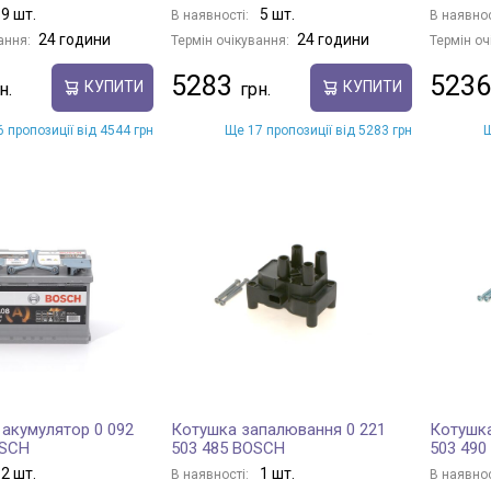
9 шт.
5 шт.
В наявності:
В наявнос
24 години
24 години
ання:
Термін очікування:
Термін оч
5283
5236
КУПИТИ
КУПИТИ
 пропозиції від 4544 грн
Ще 17 пропозиції від 5283 грн
Щ
 акумулятор 0 092
Котушка запалювання 0 221
Котушка
OSCH
503 485 BOSCH
503 490
2 шт.
1 шт.
В наявності:
В наявнос