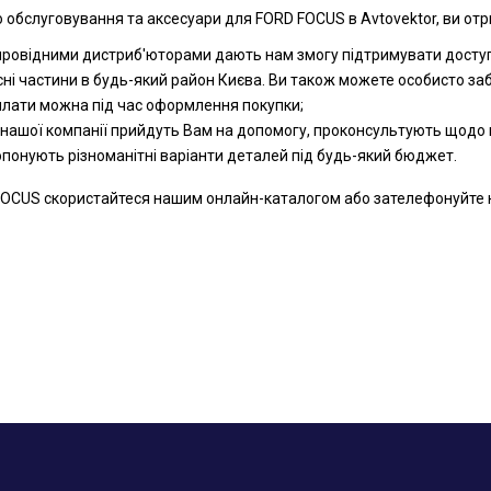
 обслуговування та аксесуари для FORD FOCUS в Avtovektor, ви отр
 провідними дистриб'юторами дають нам змогу підтримувати доступн
сні частини в будь-який район Києва. Ви також можете особисто за
оплати можна під час оформлення покупки;
 нашої компанії прийдуть Вам на допомогу, проконсультують щодо к
ропонують різноманітні варіанти деталей під будь-який бюджет.
OCUS скористайтеся нашим онлайн-каталогом або зателефонуйте нам