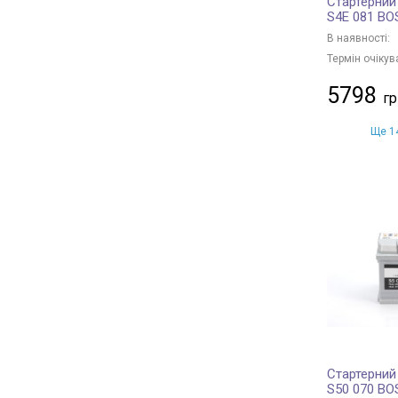
Стартерний
S4E 081 B
В наявності:
Термін очікув
5798
Ще 14
Стартерний
S50 070 B