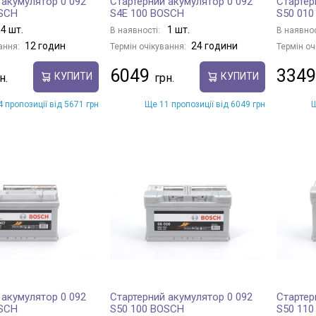
 акумулятор 0 092
Стартерний акумулятор 0 092
Стартер
OSCH
S4E 100 BOSCH
S50 01
4 шт.
1 шт.
В наявності:
В наявнос
12 годин
24 години
ання:
Термін очікування:
Термін оч
6049
3349
КУПИТИ
КУПИТИ
 пропозиції від 5671 грн
Ще 11 пропозиції від 6049 грн
Щ
 акумулятор 0 092
Стартерний акумулятор 0 092
Стартер
OSCH
S50 100 BOSCH
S50 11