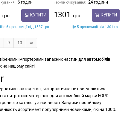
6 годин
24 години
ікування:
Термін очікування:
1301
КУПИТИ
КУПИТИ
Ще 6 пропозиції від 1587 грн
Ще 5 пропозиції від 1301 грн
9
10
⇛
евіреними імпортерами запасних частин для автомобілів
х на нашому сайті.
r
ернативні автодеталі, які практично не поступаються
й та витратних матеріалів для автомобілей марки FORD
тронного каталогу з наявності. Завдяки постійному
оповнюють асортимент популярними новинками, які на 100%