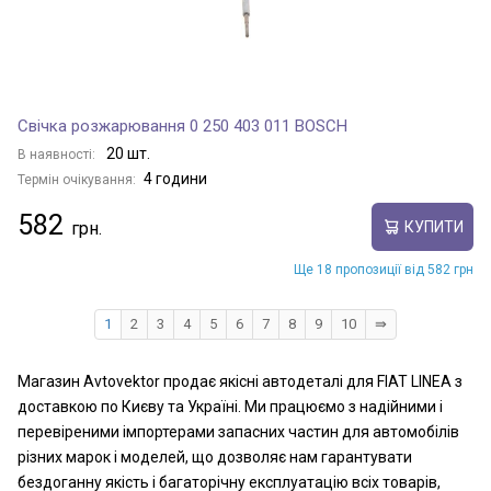
Свічка розжарювання 0 250 403 011 BOSCH
20 шт.
В наявності:
4 години
Термін очікування:
582
КУПИТИ
Ще 18 пропозиції від 582 грн
1
2
3
4
5
6
7
8
9
10
⇛
Магазин Avtovektor продає якісні автодеталі для FIAT LINEA з
доставкою по Києву та Україні. Ми працюємо з надійними і
перевіреними імпортерами запасних частин для автомобілів
різних марок і моделей, що дозволяє нам гарантувати
бездоганну якість і багаторічну експлуатацію всіх товарів,