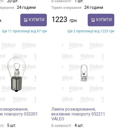
20 шт.
1 шт.
ті:
В наявності:
24 години
24 години
ікування:
Термін очікування:
1223
КУПИТИ
КУПИТИ
Ще 11 пропозиції від 67 грн
Ще 2 пропозиції від 1223 грн
розжарювання,
Лампа розжарювання,
ик повороту 032201
вказівник повороту 032211
VALEO
5 шт.
4 шт.
ті:
В наявності: