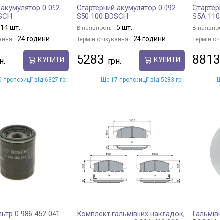
 акумулятор 0 092
Стартерний акумулятор 0 092
Стартер
OSCH
S50 100 BOSCH
S5A 11
14 шт.
5 шт.
В наявності:
В наявнос
24 години
24 години
ання:
Термін очікування:
Термін оч
5283
8813
КУПИТИ
КУПИТИ
 пропозиції від 6327 грн
Ще 17 пропозиції від 5283 грн
Щ
ьтр 0 986 452 041
Комплект гальмівних накладок,
Гальмів