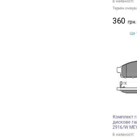
В наявності:
Термін очікув
360
Ще 1
Комплект г
дискове га
2916/W ME
В наявності: