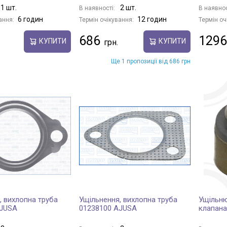
1 шт.
2 шт.
В наявності:
В наявнос
6 годин
12 годин
ання:
Термін очікування:
Термін оч
686
1296
КУПИТИ
КУПИТИ
Ще 1 пропозиції від 686 грн
, вихлопна труба
Ущільнення, вихлопна труба
Ущільню
AJUSA
01238100 AJUSA
клапана