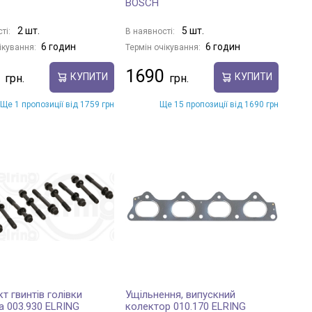
BOSCH
2 шт.
5 шт.
ті:
В наявності:
6 годин
6 годин
ікування:
Термін очікування:
1690
КУПИТИ
КУПИТИ
Ще 1 пропозиції від 1759 грн
Ще 15 пропозиції від 1690 грн
т гвинтів голівки
Ущільнення, випускний
а 003.930 ELRING
колектор 010.170 ELRING