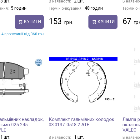
3 шт.
2 шт.
В наявності:
В наявнос
5 годин
48 годин
ання:
Термін очікування:
Термін оч
153
67
КУПИТИ
КУПИТИ
4 пропозиції від 360 грн
альмівних накладок,
Комплект гальмівних колодок
Лампа 
льмо 025 245
03.0137-0518.2 ATE
вказівн
YLE
VALEO
1 шт.
1 шт.
В наявності:
В наявнос