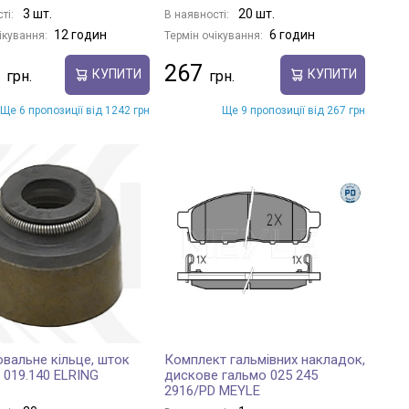
3 шт.
20 шт.
ті:
В наявності:
12 годин
6 годин
ікування:
Термін очікування:
267
КУПИТИ
КУПИТИ
Ще 6 пропозиції від 1242 грн
Ще 9 пропозиції від 267 грн
вальне кільце, шток
Комплект гальмівних накладок,
 019.140 ELRING
дискове гальмо 025 245
2916/PD MEYLE