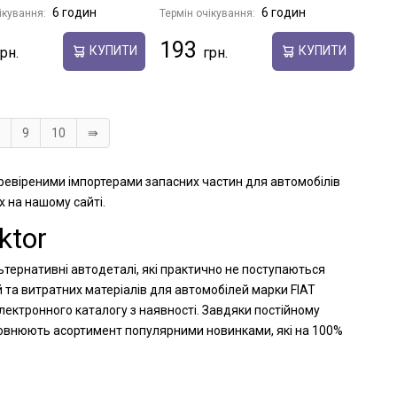
6 годин
6 годин
ікування:
Термін очікування:
193
КУПИТИ
КУПИТИ
9
10
⇛
перевіреними імпортерами запасних частин для автомобілів
х на нашому сайті.
ktor
льтернативні автодеталі, які практично не поступаються
 та витратних матеріалів для автомобілей марки FIAT
лектронного каталогу з наявності. Завдяки постійному
оповнюють асортимент популярними новинками, які на 100%