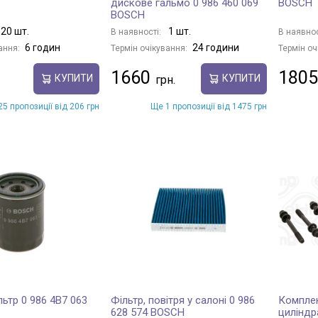
дискове гальмо 0 986 460 069
BOSCH
BOSCH
20 шт.
1 шт.
В наявності:
В наявнос
6 годин
24 години
ання:
Термін очікування:
Термін оч
1660
1805
КУПИТИ
КУПИТИ
5 пропозиції від 206 грн
Ще 1 пропозиції від 1475 грн
ьтр 0 986 4B7 063
Фільтр, повітря у салоні 0 986
Комплек
628 574 BOSCH
циліндр