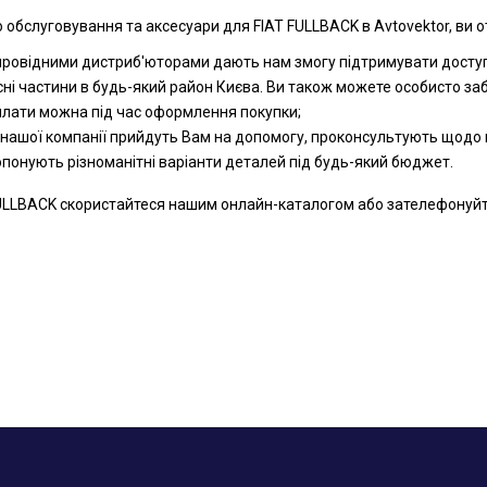
 обслуговування та аксесуари для FIAT FULLBACK в Avtovektor, ви о
 провідними дистриб'юторами дають нам змогу підтримувати доступн
сні частини в будь-який район Києва. Ви також можете особисто за
оплати можна під час оформлення покупки;
 нашої компанії прийдуть Вам на допомогу, проконсультують щодо к
ропонують різноманітні варіанти деталей під будь-який бюджет.
ULLBACK скористайтеся нашим онлайн-каталогом або зателефонуйте н