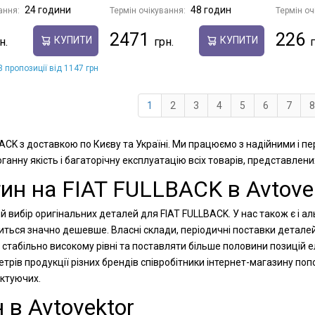
24 години
48 годин
ання:
Термін очікування:
Термін оч
2471
226
КУПИТИ
КУПИТИ
 пропозиції від 1147 грн
1
2
3
4
5
6
7
8
BACK з доставкою по Києву та Україні. Ми працюємо з надійними і 
анну якість і багаторічну експлуатацію всіх товарів, представлени
ин на FIAT FULLBACK в Avtove
й вибір оригінальних деталей для FIAT FULLBACK. У нас також є і а
иться значно дешевше. Власні склади, періодичні поставки деталей
стабільно високому рівні та поставляти більше половини позицій е
рів продукції різних брендів співробітники інтернет-магазину п
ектуючих.
 в Avtovektor