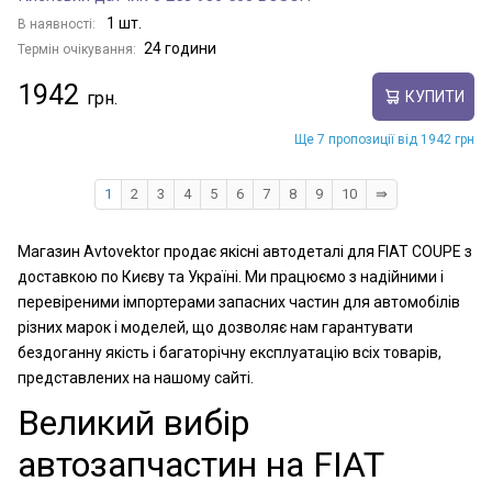
1 шт.
В наявності:
24 години
Термін очікування:
1942
КУПИТИ
Ще 7 пропозиції від 1942 грн
1
2
3
4
5
6
7
8
9
10
⇛
Магазин Avtovektor продає якісні автодеталі для FIAT COUPE з
доставкою по Києву та Україні. Ми працюємо з надійними і
перевіреними імпортерами запасних частин для автомобілів
різних марок і моделей, що дозволяє нам гарантувати
бездоганну якість і багаторічну експлуатацію всіх товарів,
представлених на нашому сайті.
Великий вибір
автозапчастин на FIAT