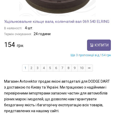
Ущільнювальне кільце вала, колінчатий вал 069.540 ELRING
4 шт.
В наявності:
24 години
Термін очікування:
154
КУПИТИ
Ще 3 пропозиції від 154 грн
1
2
3
4
5
6
7
8
9
10
⇛
Магазин Avtovektor продає якісні автодеталі для DODGE DART
з доставкою по Києву та Україні. Ми працюємо з надійними і
перевіреними імпортерами запасних частин для автомобілів
різних марок і моделей, що дозволяє нам гарантувати
бездоганну якість і багаторічну експлуатацію всіх товарів,
представлених на нашому сайті.