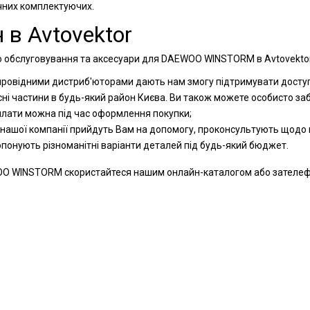
ічних комплектуючих.
 в Avtovektor
о обслуговування та аксесуари для DAEWOO WINSTORM в Avtovektor,
 провідними дистриб'юторами дають нам змогу підтримувати доступн
сні частини в будь-який район Києва. Ви також можете особисто за
оплати можна під час оформлення покупки;
 нашої компанії прийдуть Вам на допомогу, проконсультують щодо к
ропонують різноманітні варіанти деталей під будь-який бюджет.
O WINSTORM скористайтеся нашим онлайн-каталогом або зателефону