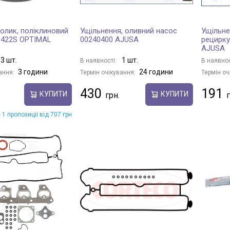
олик, поліклиновий
Ущільнення, оливний насос
Ущільне
1422S OPTIMAL
00240400 AJUSA
рецирку
AJUSA
3 шт.
1 шт.
В наявності:
В наявнос
3 години
24 години
ання:
Термін очікування:
Термін оч
430
191
КУПИТИ
КУПИТИ
 1 пропозиції від 707 грн