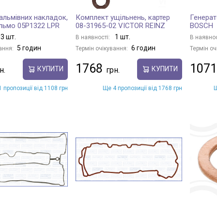
альмівних накладок,
Комплект ущільнень, картер
Генерат
льмо 05P1322 LPR
08-31965-02 VICTOR REINZ
BOSCH
3 шт.
1 шт.
В наявності:
В наявнос
5 годин
6 годин
ання:
Термін очікування:
Термін оч
1768
1071
КУПИТИ
КУПИТИ
 пропозиції від 1108 грн
Ще 4 пропозиції від 1768 грн
Щ