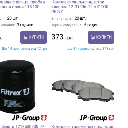
вальне кільце, пробка
Комплект ущільнень, шток
вання оливи 115.100
клапана 12-31306-12 VICTOR
REINZ
20 шт.
20 шт.
ті:
В наявності:
3 години
6 годин
ікування:
Термін очікування:
373
КУПИТИ
КУПИТИ
Ще 14 пропозиції від 12 грн
Ще 14 пропозиції від 373 грн
 фільтр 1218500900 JP
Комплект гальмівних накладок,