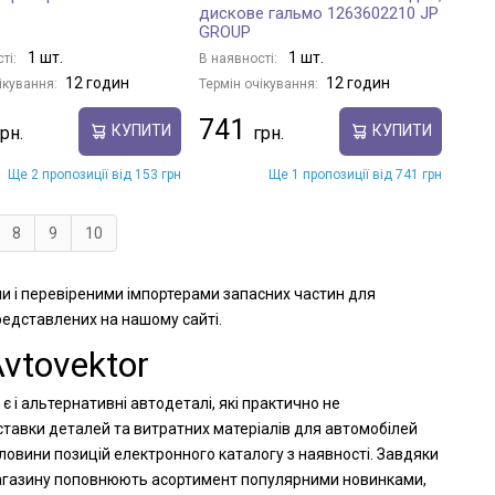
дискове гальмо 1263602210 JP
GROUP
1 шт.
1 шт.
ті:
В наявності:
12 годин
12 годин
ікування:
Термін очікування:
741
КУПИТИ
КУПИТИ
Ще 2 пропозиції від 153 грн
Ще 1 пропозиції від 741 грн
8
9
10
и і перевіреними імпортерами запасних частин для
представлених на нашому сайті.
vtovektor
і альтернативні автодеталі, які практично не
ставки деталей та витратних матеріалів для автомобілей
овини позицій електронного каталогу з наявності. Завдяки
-магазину поповнюють асортимент популярними новинками,