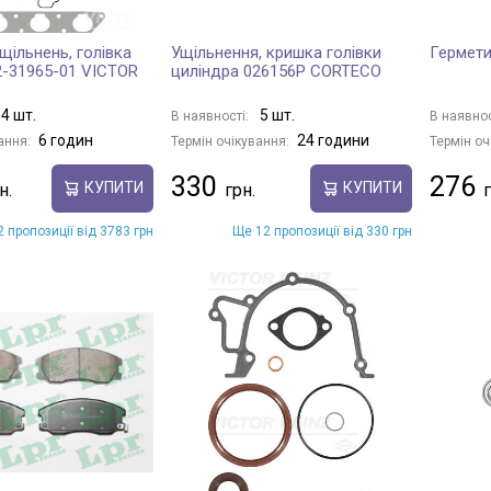
щільнень, голівка
Ущільнення, кришка голівки
Гермети
2-31965-01 VICTOR
циліндра 026156P CORTECO
4 шт.
5 шт.
В наявності:
В наявнос
6 годин
24 години
ання:
Термін очікування:
Термін оч
330
276
КУПИТИ
КУПИТИ
 пропозиції від 3783 грн
Ще 12 пропозиції від 330 грн