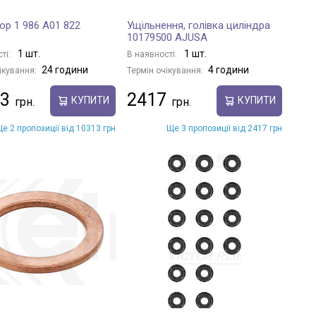
ор 1 986 A01 822
Ущільнення, голівка циліндра
10179500 AJUSA
1 шт.
1 шт.
ті:
В наявності:
24 години
4 години
ікування:
Термін очікування:
3
2417
КУПИТИ
КУПИТИ
е 2 пропозиції від 10313 грн
Ще 3 пропозиції від 2417 грн