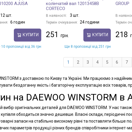
010200 AJUSA
колінчатий вал 12013458B
GROUP
CORTECO
12 шт.
3 шт.
В наявності:
В наявнос
6 годин
24 години
ання:
Термін очікування:
Термін оч
251
218
КУПИТИ
КУПИТИ
 10 пропозиції від 36 грн
Ще 8 пропозиції від 251 грн
1
2
3
4
5
6
7
INSTORM з доставкою по Києву та Україні. Ми працюємо з надійним
увати бездоганну якість і багаторічну експлуатацію всіх товарів, 
тин на DAEWOO WINSTORM в A
й вибір оригінальних деталей для DAEWOO WINSTORM. У нас також є 
 купівля обходиться значно дешевше. Власні склади, періодичні по
рні запаси на стабільно високому рівні та поставляти більше пол
вчих параметрів продукції різних брендів співробітники інтернет