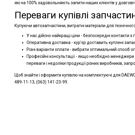
які на 100% задовольняють запити наших клієнтів у довгов
Переваги купівлі запчастин
Купуючи автозапчастини, витратні матеріали для технічног
У нас дійсно найкращі ціни - безпосередні контакти з
Оперативна доставка - кур'єр доставить куплені запа
Різні варіанти оплати - вибрати оптимальний спосіб 
Професійні консультації - якщо необхідно менеджери
переваги і недоліки продукції різних виробників, зап
Щоб знайти і оформити купівлю на комплектуючі для DAEWO
489-11-13, (063) 141-23-99.