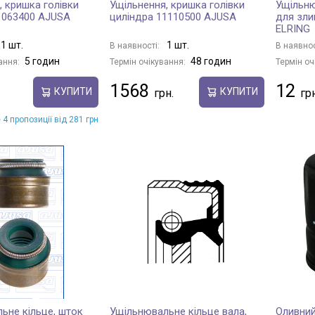
, кришка голівки
Ущільнення, кришка голівки
Ущільню
1063400 AJUSA
циліндра 11110500 AJUSA
для зли
ELRING
1 шт.
1 шт.
В наявності:
В наявнос
5 годин
48 годин
ання:
Термін очікування:
Термін оч
1568
12
КУПИТИ
КУПИТИ
 4 пропозиції від 281 грн
ьне кільце, шток
Ущільнювальне кільце вала,
Оливний