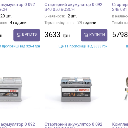
 акумулятор 0 092
Стартерний акумулятор 0 092
Стартер
OSCH
S40 050 BOSCH
S4E 08
20 шт.
2 шт.
В наявності:
В наявнос
4 години
24 години
ання:
Термін очікування:
Термін оч
3633
5798
КУПИТИ
КУПИТИ
 пропозиції від 3264 грн
Ще 11 пропозиції від 3633 грн
Щ
 акумулятор 0 092
Стартерний акумулятор 0 092
Комплек