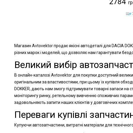
2784
Ще 7
Магазин Avtovektor продає якісні автодеталі для DACIA DOK
різних марок і моделей, що дозволяє нам гарантувати бездог
Великий вибір автозапчаст
В онлайн-каталозі Avtovektor для покупки доступний велики
оригінальним за властивостями, при цьому їх купівля обхо
DOKKER, дають нам змогу підтримувати товарні запаси на ст
моніторингу ринку, ретельному вивченню споживчих парамет
задовольняють запити наших клієнтів у довговічних компл
Переваги купівлі запчастин
Купуючи автозапчастини, витратні матеріали для технічного