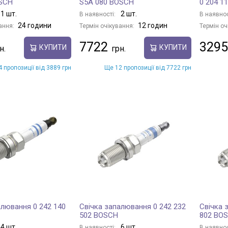
OSCH
S5A 080 BOSCH
0 204 1
1 шт.
2 шт.
В наявності:
В наявнос
24 години
12 годин
ання:
Термін очікування:
Термін оч
7722
3295
КУПИТИ
КУПИТИ
 пропозиції від 3889 грн
Ще 12 пропозиції від 7722 грн
алювання 0 242 140
Свічка запалювання 0 242 232
Свічка 
502 BOSCH
802 BO
4 шт.
6 шт.
В наявності:
В наявнос