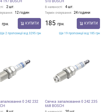
14 197 BOSCH
510 BOSCH
2 шт.
4 шт.
ті:
В наявності:
12 годин
24 години
ікування:
Термін очікування:
185
КУПИТИ
КУПИТИ
Ще 2 пропозиції від 3295 грн
Ще 19 пропозиції від 185 грн
запалювання 0 242 232
Свічка запалювання 0 242 235
SCH
668 BOSCH
8 шт.
20 шт.
ті:
В наявності: