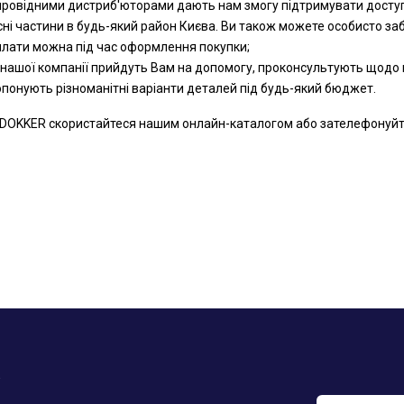
 провідними дистриб'юторами дають нам змогу підтримувати доступн
сні частини в будь-який район Києва. Ви також можете особисто за
оплати можна під час оформлення покупки;
 нашої компанії прийдуть Вам на допомогу, проконсультують щодо к
ропонують різноманітні варіанти деталей під будь-який бюджет.
DOKKER скористайтеся нашим онлайн-каталогом або зателефонуйте н
у