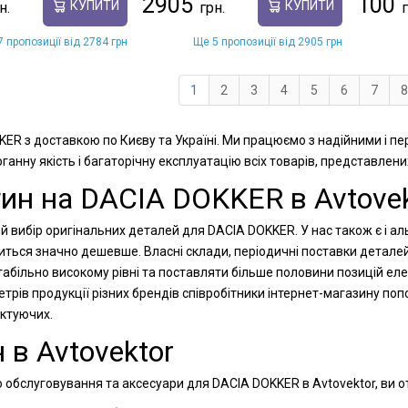
2905
100
КУПИТИ
КУПИТИ
 пропозиції від 2784 грн
Ще 5 пропозиції від 2905 грн
1
2
3
4
5
6
7
8
KER з доставкою по Києву та Україні. Ми працюємо з надійними і п
анну якість і багаторічну експлуатацію всіх товарів, представлени
ин на DACIA DOKKER в Avtovek
й вибір оригінальних деталей для DACIA DOKKER. У нас також є і ал
диться значно дешевше. Власні склади, періодичні поставки детале
абільно високому рівні та поставляти більше половини позицій еле
рів продукції різних брендів співробітники інтернет-магазину п
ектуючих.
 в Avtovektor
 обслуговування та аксесуари для DACIA DOKKER в Avtovektor, ви о