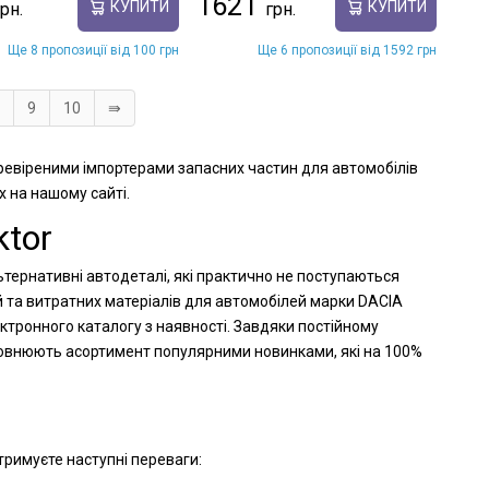
1621
КУПИТИ
КУПИТИ
Ще 8 пропозиції від 100 грн
Ще 6 пропозиції від 1592 грн
9
10
⇛
еревіреними імпортерами запасних частин для автомобілів
х на нашому сайті.
tor
ьтернативні автодеталі, які практично не поступаються
й та витратних матеріалів для автомобілей марки DACIA
ктронного каталогу з наявності. Завдяки постійному
оповнюють асортимент популярними новинками, які на 100%
тримуєте наступні переваги: