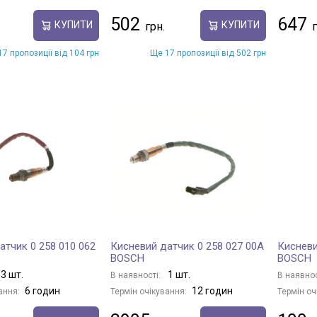
502
647
КУПИТИ
КУПИТИ
7 пропозиції від 104 грн
Ще 17 пропозиції від 502 грн
атчик 0 258 010 062
Кисневий датчик 0 258 027 00A
Кисневи
BOSCH
BOSCH
3 шт.
1 шт.
В наявності:
В наявнос
6 годин
12 годин
ання:
Термін очікування:
Термін оч