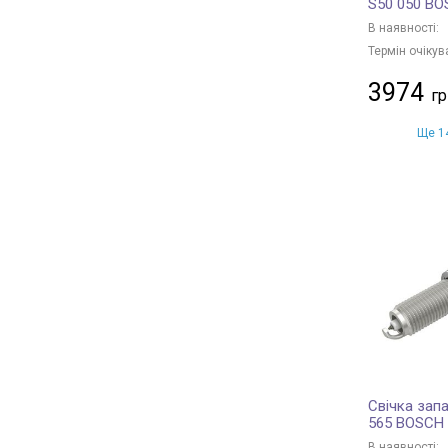
S50 050 B
В наявності:
Термін очікув
3974
Ще 14
Свічка зап
565 BOSCH
В наявності: