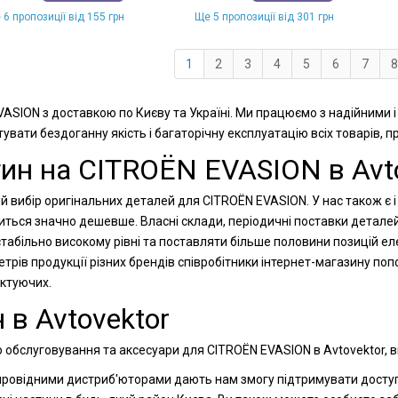
 6 пропозиції від 155 грн
Ще 5 пропозиції від 301 грн
1
2
3
4
5
6
7
8
VASION з доставкою по Києву та Україні. Ми працюємо з надійними 
увати бездоганну якість і багаторічну експлуатацію всіх товарів, 
тин на CITROËN EVASION в Avt
й вибір оригінальних деталей для CITROËN EVASION. У нас також є і
диться значно дешевше. Власні склади, періодичні поставки детале
табільно високому рівні та поставляти більше половини позицій ел
рів продукції різних брендів співробітники інтернет-магазину п
ектуючих.
 в Avtovektor
 обслуговування та аксесуари для CITROËN EVASION в Avtovektor, в
 провідними дистриб'юторами дають нам змогу підтримувати доступн