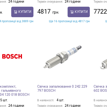
24 години
24 години
ання:
Термін очікування:
Термін оч
4817
7722
КУПИТИ
КУПИТИ
 пропозиції від 3889 грн
Ще 16 пропозиції від 4817 грн
Щ
комплект,
Свічка запалювання 0 242 229
Свічка 
 гальмівного
797 BOSCH
602 BO
204 120 018 BOSCH
5 шт.
4 шт.
В наявності:
В наявнос
24 години
24 години
ання:
Термін очікування:
Термін оч