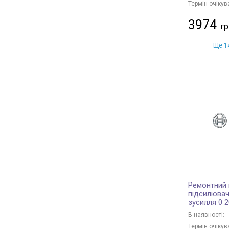
Термін очікув
3974
Ще 14
Ремонтний 
підсилювач
зусилля 0 
В наявності:
Термін очікув