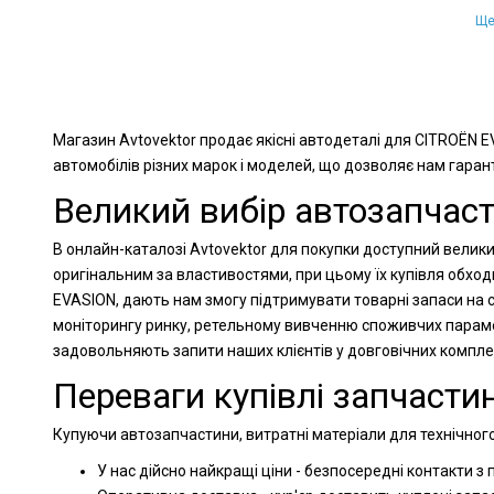
Ще
Магазин Avtovektor продає якісні автодеталі для CITROËN E
автомобілів різних марок і моделей, що дозволяє нам гарант
Великий вибір автозапчас
В онлайн-каталозі Avtovektor для покупки доступний велики
оригінальним за властивостями, при цьому їх купівля обхо
EVASION, дають нам змогу підтримувати товарні запаси на с
моніторингу ринку, ретельному вивченню споживчих парамет
задовольняють запити наших клієнтів у довговічних компл
Переваги купівлі запчастин
Купуючи автозапчастини, витратні матеріали для технічного
У нас дійсно найкращі ціни - безпосередні контакти з