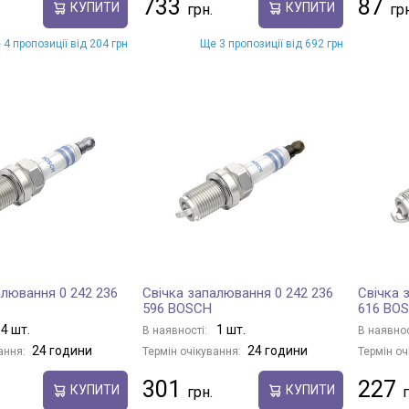
733
87
КУПИТИ
КУПИТИ
 4 пропозиції від 204 грн
Ще 3 пропозиції від 692 грн
алювання 0 242 236
Свічка запалювання 0 242 236
Свічка 
596 BOSCH
616 BO
4 шт.
1 шт.
В наявності:
В наявнос
24 години
24 години
ання:
Термін очікування:
Термін оч
301
227
КУПИТИ
КУПИТИ