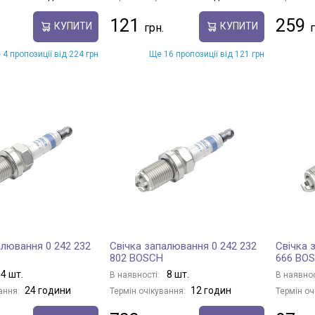
121
259
КУПИТИ
КУПИТИ
 4 пропозиції від 224 грн
Ще 16 пропозиції від 121 грн
алювання 0 242 232
Свічка запалювання 0 242 232
Свічка 
802 BOSCH
666 BO
4 шт.
8 шт.
В наявності:
В наявнос
24 години
12 годин
ання:
Термін очікування:
Термін оч