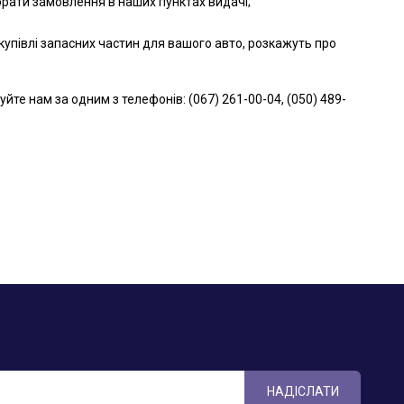
брати замовлення в наших пунктах видачі;
упівлі запасних частин для вашого авто, розкажуть про
е нам за одним з телефонів: (067) 261-00-04, (050) 489-
НАДІСЛАТИ