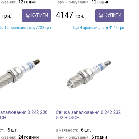
12 годин
12 годин
ікування:
Термін очікування:
4147
КУПИТИ
КУПИТИ
е 12 пропозиції від 7722 грн
Ще 4 пропозиції від 4147 грн
запалювання 0 242 230
Свічка запалювання 0 242 232
SCH
502 BOSCH
5 шт.
6 шт.
ті:
В наявності:
24 години
6 годин
ікування:
Термін очікування: