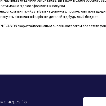
сні частини в будь-який район Києва. Ви також можете особисто за
оплати можна під час оформлення покупки;
 нашої компанії прийдуть Вам на допомогу, проконсультують щодо к
ропонують різноманітні варіанти деталей під будь-який бюджет.
N EVASION скористайтеся нашим онлайн-каталогом або зателефонуйт
у
имо через 15