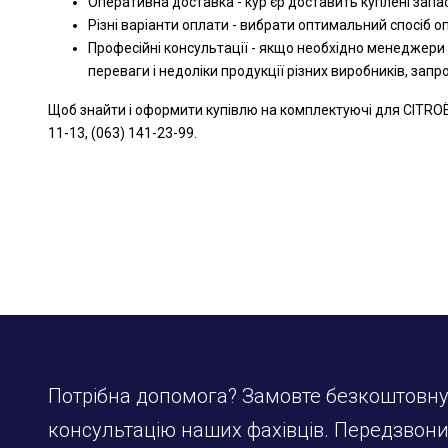
Оперативна доставка - кур'єр доставить куплені запа
Різні варіанти оплати - вибрати оптимальний спосіб 
Професійні консультації - якщо необхідно менеджери
переваги і недоліки продукції різних виробників, зап
Щоб знайти і оформити купівлю на комплектуючі для CITROË
11-13, (063) 141-23-99.
Потрібна допомога? Замовте безкоштовн
консультацію наших фахівців. Передзвон