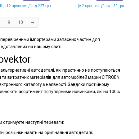
Ще 12 пропозиції від 227 грн
Ще 2 пропозиції від 139 грн
9
10
⇛
і перевіреними імпортерами запасних частин для
представлених на нашому сайті.
ovektor
 альтернативні автодеталі, які практично не поступаються
й та витратних матеріалів для автомобілей марки CITROËN
ектронного каталогу з наявності. Завдяки постійному
оповнюють асортимент популярними новинками, які на 100%
и отримуєте наступні переваги:
і розцінки навіть на оригінальні автодеталі;