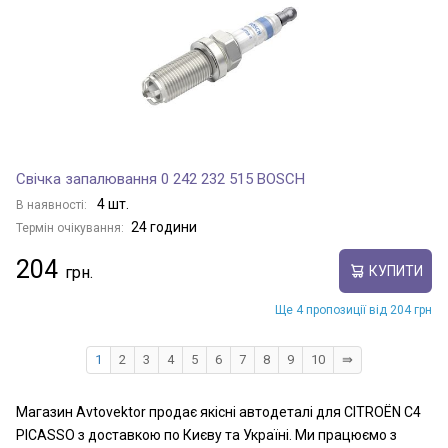
Свічка запалювання 0 242 232 515 BOSCH
4 шт.
В наявності:
24 години
Термін очікування:
204
КУПИТИ
Ще 4 пропозиції від 204 грн
1
2
3
4
5
6
7
8
9
10
⇛
Магазин Avtovektor продає якісні автодеталі для CITROËN C4
PICASSO з доставкою по Києву та Україні. Ми працюємо з