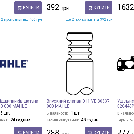
392
1632
КУПИТИ
КУПИТИ
2 пропозиції від 406 грн
Ще 2 пропозиції від 392 грн
ідшипників шатуна
Впускний клапан 011 VE 30337
Ущільне
63 000 MAHLE
000 MAHLE
026446
5 шт.
1 шт.
В наявності:
В наявнос
24 години
48 годин
ання:
Термін очікування:
Термін оч
288
277
КУПИТИ
КУПИТИ