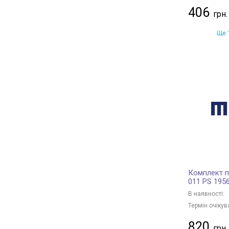
406
Ще 1
Комплект п
011 PS 195
В наявності:
Термін очікув
820