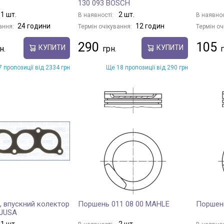
130 093 BOSCH
1 шт.
2 шт.
В наявності:
В наявнос
24 години
12 годин
ання:
Термін очікування:
Термін оч
290
105
КУПИТИ
КУПИТИ
 пропозиції від 2334 грн
Ще 18 пропозиції від 290 грн
, впускний колектор
Поршень 011 08 00 MAHLE
Поршень
AJUSA
1 шт.
2 шт.