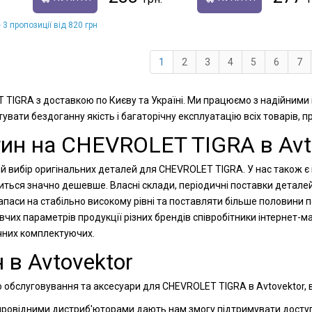
 3 пропозиції від 820 грн
1
2
3
4
5
6
7
T TIGRA з доставкою по Києву та Україні. Ми працюємо з надійними
увати бездоганну якість і багаторічну експлуатацію всіх товарів, 
тин на CHEVROLET TIGRA в Avt
й вибір оригінальних деталей для CHEVROLET TIGRA. У нас також є 
диться значно дешевше. Власні склади, періодичні поставки детале
паси на стабільно високому рівні та поставляти більше половини п
вчих параметрів продукції різних брендів співробітники інтернет
ічних комплектуючих.
 в Avtovektor
 обслуговування та аксесуари для CHEVROLET TIGRA в Avtovektor, в
 провідними дистриб'юторами дають нам змогу підтримувати доступн