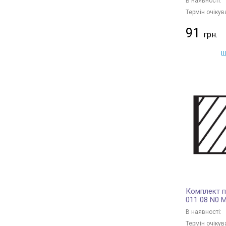
В наявності:
Термін очікув
91
Щ
Комплект п
011 08 N0 
В наявності:
Термін очікув