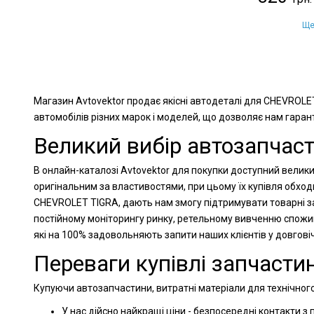
Ще
Магазин Avtovektor продає якісні автодеталі для CHEVROLE
автомобілів різних марок і моделей, що дозволяє нам гарант
Великий вибір автозапчас
В онлайн-каталозі Avtovektor для покупки доступний велики
оригінальним за властивостями, при цьому їх купівля обхо
CHEVROLET TIGRA, дають нам змогу підтримувати товарні за
постійному моніторингу ринку, ретельному вивченню спожи
які на 100% задовольняють запити наших клієнтів у довгов
Переваги купівлі запчастин
Купуючи автозапчастини, витратні матеріали для технічного
У нас дійсно найкращі ціни - безпосередні контакти з