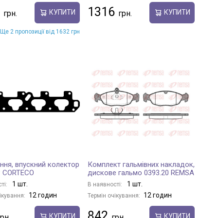
1316
КУПИТИ
КУПИТИ
Ще 2 пропозиції від 1632 грн
ння, впускний колектор
Комплект гальмівних накладок,
P CORTECO
дискове гальмо 0393.20 REMSA
1 шт.
1 шт.
ті:
В наявності:
12 годин
12 годин
ікування:
Термін очікування:
842
КУПИТИ
КУПИТИ