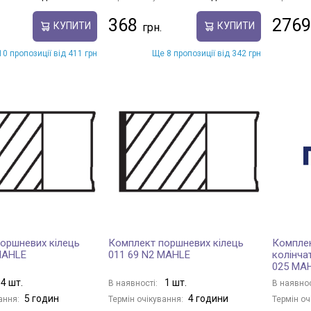
368
2769
КУПИТИ
КУПИТИ
0 пропозиції від 411 грн
Ще 8 пропозиції від 342 грн
оршневих кілець
Комплект поршневих кілець
Комплек
MAHLE
011 69 N2 MAHLE
колінча
025 MA
4 шт.
1 шт.
В наявності:
В наявнос
5 годин
4 години
ання:
Термін очікування:
Термін оч