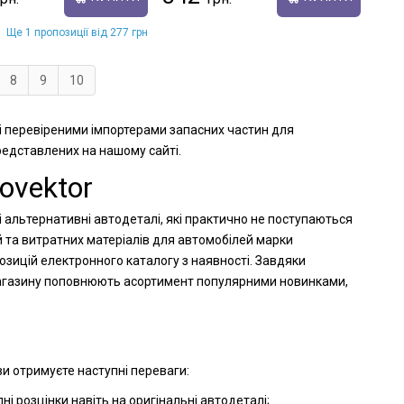
Ще 1 пропозиції від 277 грн
8
9
10
 і перевіреними імпортерами запасних частин для
представлених на нашому сайті.
ovektor
і альтернативні автодеталі, які практично не поступаються
й та витратних матеріалів для автомобілей марки
озицій електронного каталогу з наявності. Завдяки
-магазину поповнюють асортимент популярними новинками,
и отримуєте наступні переваги:
і розцінки навіть на оригінальні автодеталі;