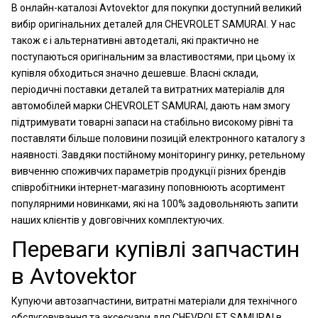
В онлайн-каталозі Avtovektor для покупки доступний великий
вибір оригінальних деталей для CHEVROLET SAMURAI. У нас
також є і альтернативні автодеталі, які практично не
поступаються оригінальним за властивостями, при цьому їх
купівля обходиться значно дешевше. Власні склади,
періодичні поставки деталей та витратних матеріалів для
автомобілей марки CHEVROLET SAMURAI, дають нам змогу
підтримувати товарні запаси на стабільно високому рівні та
поставляти більше половини позицій електронного каталогу з
наявності. Завдяки постійному моніторингу ринку, ретельному
вивченню споживчих параметрів продукції різних брендів
співробітники інтернет-магазину поповнюють асортимент
популярними новинками, які на 100% задовольняють запити
наших клієнтів у довговічних комплектуючих.
Переваги купівлі запчастин
в Avtovektor
Купуючи автозапчастини, витратні матеріали для технічного
обслуговування та аксесуари для CHEVROLET SAMURAI в