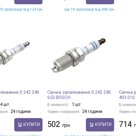
5 пропозиції від 124 грн
Ще 18 пропозиції від 438 грн
алювання 0 242 240
Свічка запалювання 0 242 240
Свічка 
653 BOSCH
403 010
4 шт.
1 шт.
В наявності:
В наявнос
24 години
24 години
ання:
Термін очікування:
Термін оч
502
714
КУПИТИ
КУПИТИ