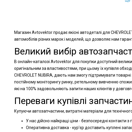
Ще 1
Магазин Avtovektor продає якісні автодеталі для CHEVROLE
автомобілів різних марок і моделей, що дозволяє нам гарант
Великий вибір автозапчас
В онлайн-каталозі Avtovektor для покупки доступний велики
оригінальним за властивостями, при цьому їх купівля обхо
CHEVROLET NUBIRA, дають нам змогу підтримувати товарні з
постійному моніторингу ринку, ретельному вивченню спожи
які на 100% задовольняють запити наших клієнтів у довгов
Переваги купівлі запчастин
Купуючи автозапчастини, витратні матеріали для технічног
У нас дійсно найкращі ціни - безпосередні контакти з
Оперативна доставка - кур'єр доставить куплені запа