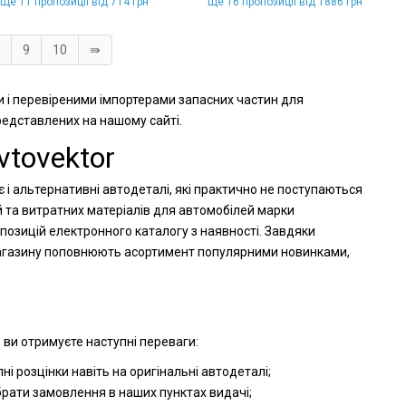
Ще 11 пропозиції від 714 грн
Ще 16 пропозиції від 1886 грн
9
10
⇛
и і перевіреними імпортерами запасних частин для
представлених на нашому сайті.
tovektor
 і альтернативні автодеталі, які практично не поступаються
й та витратних матеріалів для автомобілей марки
позицій електронного каталогу з наявності. Завдяки
-магазину поповнюють асортимент популярними новинками,
 ви отримуєте наступні переваги:
і розцінки навіть на оригінальні автодеталі;
брати замовлення в наших пунктах видачі;