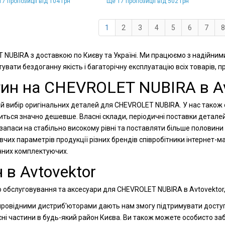
7 пропозиції від 104 грн
Ще 17 пропозиції від 502 грн
1
2
3
4
5
6
7
8
T NUBIRA з доставкою по Києву та Україні. Ми працюємо з надійним
увати бездоганну якість і багаторічну експлуатацію всіх товарів, 
тин на CHEVROLET NUBIRA в Av
й вибір оригінальних деталей для CHEVROLET NUBIRA. У нас також є
диться значно дешевше. Власні склади, періодичні поставки детале
апаси на стабільно високому рівні та поставляти більше половини 
вчих параметрів продукції різних брендів співробітники інтернет
ічних комплектуючих.
 в Avtovektor
о обслуговування та аксесуари для CHEVROLET NUBIRA в Avtovektor,
 провідними дистриб'юторами дають нам змогу підтримувати доступн
сні частини в будь-який район Києва. Ви також можете особисто за