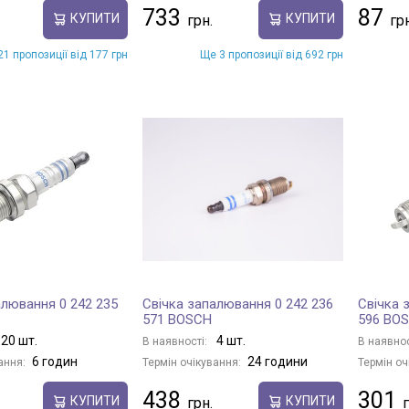
733
87
КУПИТИ
КУПИТИ
1 пропозиції від 177 грн
Ще 3 пропозиції від 692 грн
алювання 0 242 235
Свічка запалювання 0 242 236
Свічка 
571 BOSCH
596 BO
20 шт.
4 шт.
В наявності:
В наявнос
6 годин
24 години
ання:
Термін очікування:
Термін оч
438
301
КУПИТИ
КУПИТИ