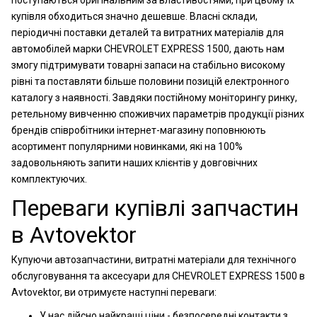
поступаються оригінальним за властивостями, при цьому їх
купівля обходиться значно дешевше. Власні склади,
періодичні поставки деталей та витратних матеріалів для
автомобілей марки CHEVROLET EXPRESS 1500, дають нам
змогу підтримувати товарні запаси на стабільно високому
рівні та поставляти більше половини позицій електронного
каталогу з наявності. Завдяки постійному моніторингу ринку,
ретельному вивченню споживчих параметрів продукції різних
брендів співробітники інтернет-магазину поповнюють
асортимент популярними новинками, які на 100%
задовольняють запити наших клієнтів у довговічних
комплектуючих.
Переваги купівлі запчастин
в Avtovektor
Купуючи автозапчастини, витратні матеріали для технічного
обслуговування та аксесуари для CHEVROLET EXPRESS 1500 в
Avtovektor, ви отримуєте наступні переваги:
У нас дійсно найкращі ціни - безпосередні контакти з