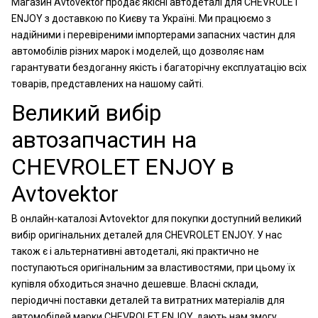
Магазин Avtovektor продає якісні автодеталі для CHEVROLET
ENJOY з доставкою по Києву та Україні. Ми працюємо з
надійними і перевіреними імпортерами запасних частин для
автомобілів різних марок і моделей, що дозволяє нам
гарантувати бездоганну якість і багаторічну експлуатацію всіх
товарів, представлених на нашому сайті.
Великий вибір
автозапчастин на
CHEVROLET ENJOY в
Avtovektor
В онлайн-каталозі Avtovektor для покупки доступний великий
вибір оригінальних деталей для CHEVROLET ENJOY. У нас
також є і альтернативні автодеталі, які практично не
поступаються оригінальним за властивостями, при цьому їх
купівля обходиться значно дешевше. Власні склади,
періодичні поставки деталей та витратних матеріалів для
автомобілей марки CHEVROLET ENJOY, дають нам змогу