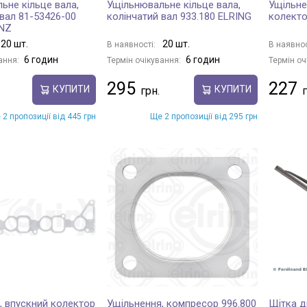
ьне кільце вала,
Ущільнювальне кільце вала,
Ущільне
 вал 81-53426-00
колінчатий вал 933.180 ELRING
колекто
INZ
20 шт.
20 шт.
В наявності:
В наявнос
6 годин
6 годин
ання:
Термін очікування:
Термін оч
295
227
КУПИТИ
КУПИТИ
 2 пропозиції від 445 грн
Ще 2 пропозиції від 295 грн
, впускний колектор
Ущільнення, компресор 996.800
Щітка д