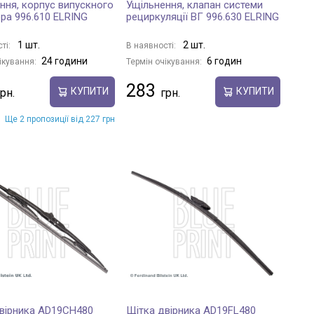
ння, корпус випускного
Ущільнення, клапан системи
ра 996.610 ELRING
рециркуляції ВГ 996.630 ELRING
1 шт.
2 шт.
ті:
В наявності:
24 години
6 годин
ікування:
Термін очікування:
283
КУПИТИ
КУПИТИ
Ще 2 пропозиції від 227 грн
вірника AD19CH480
Щітка двірника AD19FL480