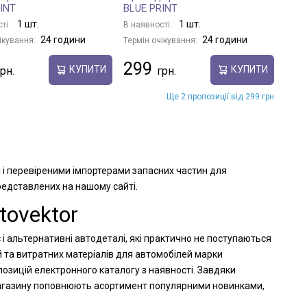
INT
BLUE PRINT
1 шт.
1 шт.
ті:
В наявності:
24 години
24 години
ікування:
Термін очікування:
299
КУПИТИ
КУПИТИ
Ще 2 пропозиції від 299 грн
 і перевіреними імпортерами запасних частин для
представлених на нашому сайті.
ovektor
і альтернативні автодеталі, які практично не поступаються
й та витратних матеріалів для автомобілей марки
озицій електронного каталогу з наявності. Завдяки
-магазину поповнюють асортимент популярними новинками,