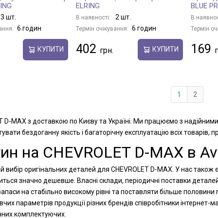
RING
ELRING
BLUE PR
3 шт.
2 шт.
В наявності:
В наявнос
6 годин
6 годин
ання:
Термін очікування:
Термін оч
402
169
КУПИТИ
КУПИТИ
1
2
T D-MAX з доставкою по Києву та Україні. Ми працюємо з надійними
увати бездоганну якість і багаторічну експлуатацію всіх товарів, 
тин на CHEVROLET D-MAX в Avt
й вибір оригінальних деталей для CHEVROLET D-MAX. У нас також є 
диться значно дешевше. Власні склади, періодичні поставки детале
паси на стабільно високому рівні та поставляти більше половини п
вчих параметрів продукції різних брендів співробітники інтернет
ічних комплектуючих.