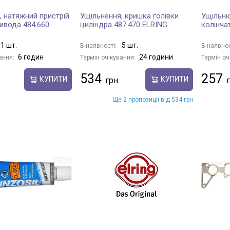
, натяжний пристрій
Ущільнення, кришка голівки
Ущільню
ивода 484.660
циліндра 487.470 ELRING
колінча
1 шт.
5 шт.
В наявності:
В наявнос
6 годин
24 години
ання:
Термін очікування:
Термін оч
534
257
КУПИТИ
КУПИТИ
Ще 2 пропозиції від 534 грн