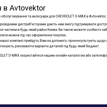
 в Avtovektor
о обслуговування та аксесуари для CHEVROLET D-MAX в Avtovektor, 
 провідними дистриб'юторами дають нам змогу підтримувати доступн
сні частини в будь-який район Києва. Ви також можете особисто за
оплати можна під час оформлення покупки;
 нашої компанії прийдуть Вам на допомогу, проконсультують щодо к
ропонують різноманітні варіанти деталей під будь-який бюджет.
LET D-MAX скористайтеся нашим онлайн-каталогом або зателефонуй