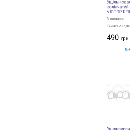
Ущільнювал
колінчатий
VICTOR RE
В наявності:
Термін очікув
490
Ще
Ущільнення