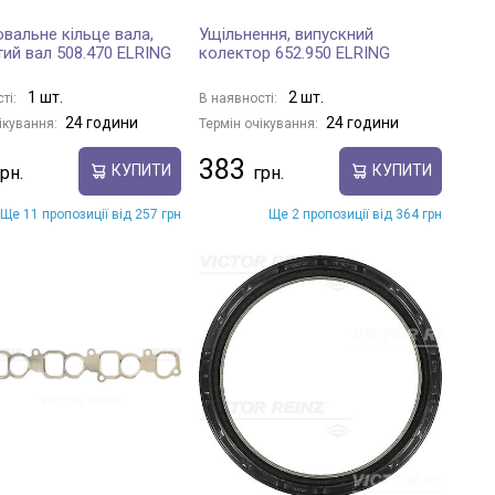
вальне кільце вала,
Ущільнення, випускний
тий вал 508.470 ELRING
колектор 652.950 ELRING
1 шт.
2 шт.
ті:
В наявності:
24 години
24 години
ікування:
Термін очікування:
383
КУПИТИ
КУПИТИ
Ще 11 пропозиції від 257 грн
Ще 2 пропозиції від 364 грн