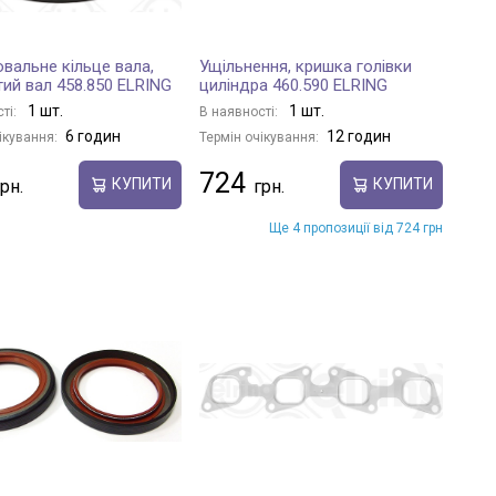
вальне кільце вала,
Ущільнення, кришка голівки
тий вал 458.850 ELRING
циліндра 460.590 ELRING
1 шт.
1 шт.
ті:
В наявності:
6 годин
12 годин
ікування:
Термін очікування:
724
КУПИТИ
КУПИТИ
Ще 4 пропозиції від 724 грн