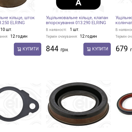
ьне кільце, шток
Ущільнювальне кільце, клапан
Ущільню
3.250 ELRING
впорскування 013.290 ELRING
колінча
10 шт.
1 шт.
В наявності:
В наявнос
12 годин
12 годин
ання:
Термін очікування:
Термін оч
844
679
КУПИТИ
КУПИТИ