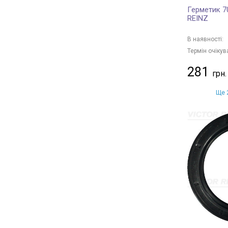
Герметик 7
REINZ
В наявності:
Термін очікув
281
Ще 2