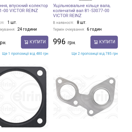
ння, впускний колектор
Ущільнювальне кільце вала,
1-00 VICTOR REINZ
колінчатий вал 81-53077-00
VICTOR REINZ
1 шт.
8 шт.
ті:
В наявності:
24 години
6 годин
ікування:
Термін очікування:
996
КУПИТИ
КУПИТИ
Ще 1 пропозиції від 480 грн
Ще 2 пропозиції від 785 грн