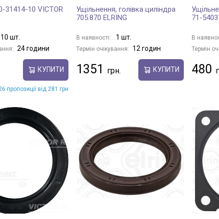
0-31414-10 VICTOR
Ущільнення, голівка циліндра
Ущільне
705.870 ELRING
71-5403
10 шт.
1 шт.
В наявності:
В наявнос
24 години
12 годин
ання:
Термін очікування:
Термін оч
1351
480
КУПИТИ
КУПИТИ
6 пропозиції від 281 грн