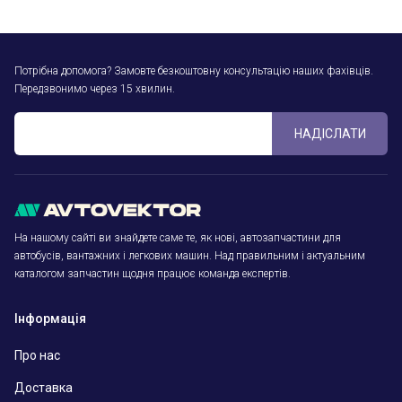
Потрібна допомога? Замовте безкоштовну консультацію наших фахівців.
Передзвонимо через 15 хвилин.
НАДІСЛАТИ
На нашому сайті ви знайдете саме те, як нові, автозапчастини для
автобусів, вантажних і легкових машин. Над правильним і актуальним
каталогом запчастин щодня працює команда експертів.
Інформація
Про нас
Доставка