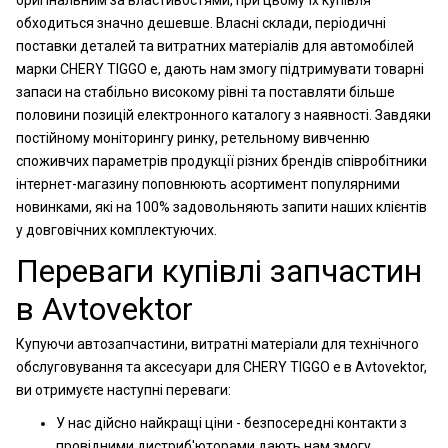
оригінальним за властивостями, при цьому їх купівля
обходиться значно дешевше. Власні склади, періодичні
поставки деталей та витратних матеріалів для автомобілей
марки CHERY TIGGO e, дають нам змогу підтримувати товарні
запаси на стабільно високому рівні та поставляти більше
половини позицій електронного каталогу з наявності. Завдяки
постійному моніторингу ринку, ретельному вивченню
споживчих параметрів продукції різних брендів співробітники
інтернет-магазину поповнюють асортимент популярними
новинками, які на 100% задовольняють запити наших клієнтів
у довговічних комплектуючих.
Переваги купівлі запчастин
в Avtovektor
Купуючи автозапчастини, витратні матеріали для технічного
обслуговування та аксесуари для CHERY TIGGO e в Avtovektor,
ви отримуєте наступні переваги:
У нас дійсно найкращі ціни - безпосередні контакти з
провідними дистриб'юторами дають нам змогу