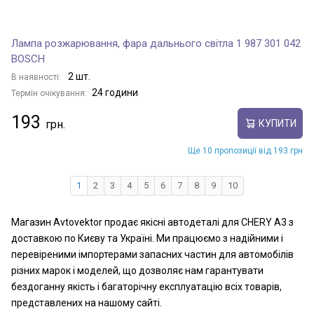
Лампа розжарювання, фара дальнього світла 1 987 301 042
BOSCH
2 шт.
В наявності:
24 години
Термін очікування:
193
КУПИТИ
Ще 10 пропозиції від 193 грн
1
2
3
4
5
6
7
8
9
10
Магазин Avtovektor продає якісні автодеталі для CHERY A3 з
доставкою по Києву та Україні. Ми працюємо з надійними і
перевіреними імпортерами запасних частин для автомобілів
різних марок і моделей, що дозволяє нам гарантувати
бездоганну якість і багаторічну експлуатацію всіх товарів,
представлених на нашому сайті.