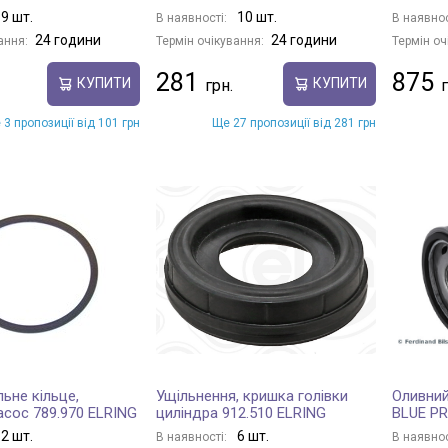
9 шт.
10 шт.
В наявності:
В наявнос
24 години
24 години
ання:
Термін очікування:
Термін оч
281
875
КУПИТИ
КУПИТИ
 3 пропозиції від 101 грн
Ще 27 пропозиції від 281 грн
ьне кільце,
Ущільнення, кришка голівки
Оливний
асос 789.970 ELRING
циліндра 912.510 ELRING
BLUE PR
2 шт.
6 шт.
В наявності:
В наявнос