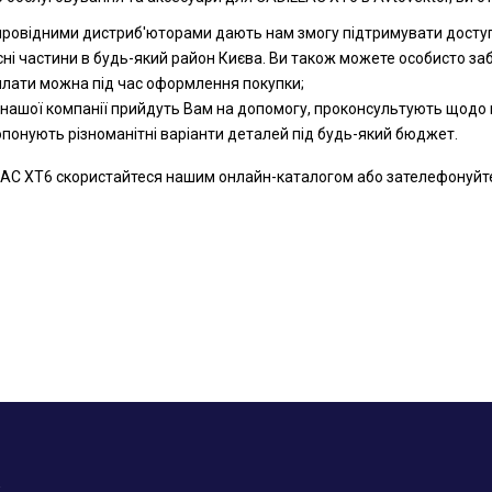
 провідними дистриб'юторами дають нам змогу підтримувати доступн
сні частини в будь-який район Києва. Ви також можете особисто за
оплати можна під час оформлення покупки;
 нашої компанії прийдуть Вам на допомогу, проконсультують щодо к
ропонують різноманітні варіанти деталей під будь-який бюджет.
AC XT6 скористайтеся нашим онлайн-каталогом або зателефонуйте на
у