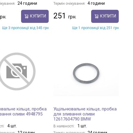
24 години
4 години
ікування:
Термін очікування:
251
КУПИТИ
КУПИТИ
Ще 3 пропозиції від 345 грн
Ще 1 пропозиції від 251 грн
вальне кільце, пробка
Ущільнювальне кільце, пробка
вання оливи 4948795
для зливання оливи
12617604790 BMW
4 шт.
1 шт.
ті:
В наявності:
12 годин
24 години
ікування:
Термін очікування: