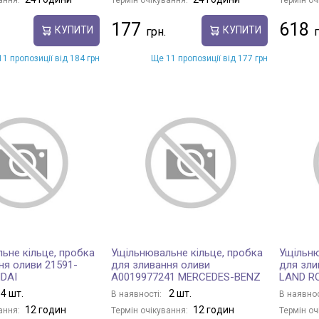
177
618
КУПИТИ
КУПИТИ
1 пропозиції від 184 грн
Ще 11 пропозиції від 177 грн
ьне кільце, пробка
Ущільнювальне кільце, пробка
Ущільню
ня оливи 21591-
для зливання оливи
для зли
DAI
A0019977241 MERCEDES-BENZ
LAND R
4 шт.
2 шт.
В наявності:
В наявнос
12 годин
12 годин
ання:
Термін очікування:
Термін оч