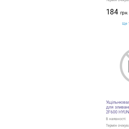
184
Ще 1
Ущільнювал
для зливан
2F600 HYUN
В наявності:
Термін очікув