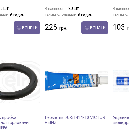
5 шт.
20 шт.
В наявності:
В наявнос
6 годин
6 годин
ання:
Термін очікування:
Термін оч
226
103
КУПИТИ
КУПИТИ
, пробка
Герметик 70-31414-10 VICTOR
Ущільне
ної горловини
REINZ
циліндр
RING