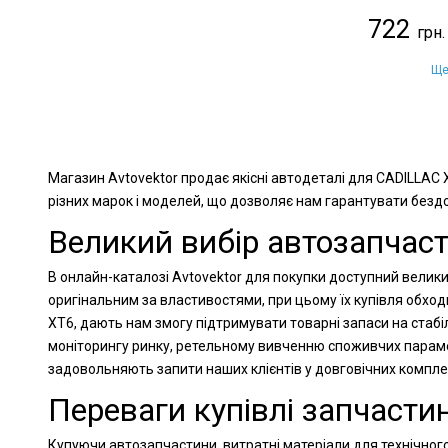
722
Ще
Магазин Avtovektor продає якісні автодеталі для CADILLAC 
різних марок і моделей, що дозволяє нам гарантувати бездог
Великий вибір автозапчаст
В онлайн-каталозі Avtovektor для покупки доступний велики
оригінальним за властивостями, при цьому їх купівля обхо
XT6, дають нам змогу підтримувати товарні запаси на стабі
моніторингу ринку, ретельному вивченню споживчих парамет
задовольняють запити наших клієнтів у довговічних компл
Переваги купівлі запчастин
Купуючи автозапчастини, витратні матеріали для технічного