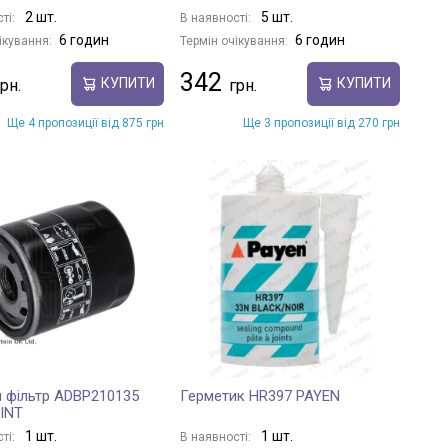
2 шт.
5 шт.
ті:
В наявності:
6 годин
6 годин
ікування:
Термін очікування:
342
КУПИТИ
КУПИТИ
Ще 4 пропозиції від 875 грн
Ще 3 пропозиції від 270 грн
 фільтр ADBP210135
Герметик HR397 PAYEN
INT
1 шт.
1 шт.
ті:
В наявності: