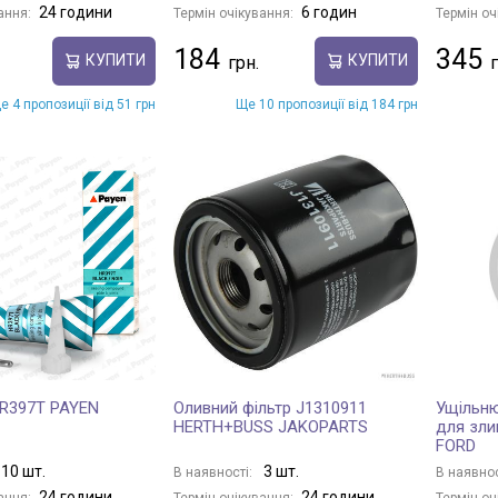
24 години
6 годин
ання:
Термін очікування:
Термін оч
184
345
КУПИТИ
КУПИТИ
е 4 пропозиції від 51 грн
Ще 10 пропозиції від 184 грн
HR397T PAYEN
Оливний фільтр J1310911
Ущільню
HERTH+BUSS JAKOPARTS
для зли
FORD
10 шт.
3 шт.
В наявності:
В наявнос
24 години
24 години
ання:
Термін очікування:
Термін оч