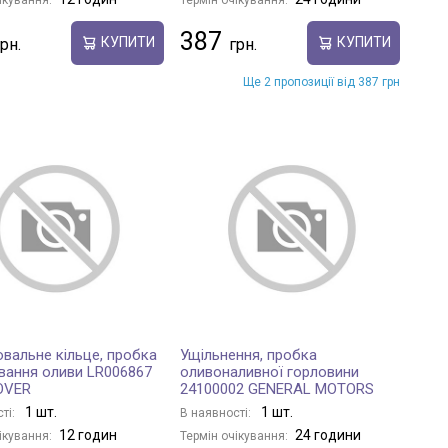
387
КУПИТИ
КУПИТИ
Ще 2 пропозиції від 387 грн
вальне кільце, пробка
Ущільнення, пробка
вання оливи LR006867
оливоналивної горловини
OVER
24100002 GENERAL MOTORS
1 шт.
1 шт.
ті:
В наявності:
12 годин
24 години
ікування:
Термін очікування: