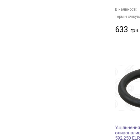
В наявності:
Термін очікув
633
Ущільнення
оливоналив
592.250 EL