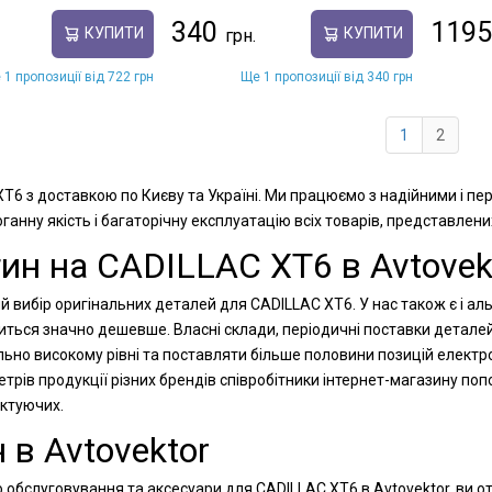
340
1195
КУПИТИ
КУПИТИ
 1 пропозиції від 722 грн
Ще 1 пропозиції від 340 грн
1
2
XT6 з доставкою по Києву та Україні. Ми працюємо з надійними і п
анну якість і багаторічну експлуатацію всіх товарів, представлени
ин на CADILLAC XT6 в Avtovek
й вибір оригінальних деталей для CADILLAC XT6. У нас також є і ал
диться значно дешевше. Власні склади, періодичні поставки детале
льно високому рівні та поставляти більше половини позицій електр
рів продукції різних брендів співробітники інтернет-магазину п
ектуючих.
 в Avtovektor
 обслуговування та аксесуари для CADILLAC XT6 в Avtovektor, ви о