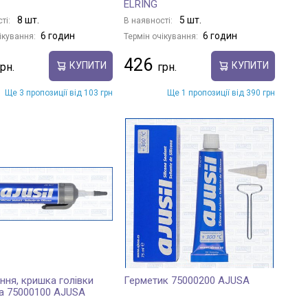
ELRING
8 шт.
5 шт.
ті:
В наявності:
6 годин
6 годин
ікування:
Термін очікування:
426
КУПИТИ
КУПИТИ
Ще 3 пропозиції від 103 грн
Ще 1 пропозиції від 390 грн
ння, кришка голівки
Герметик 75000200 AJUSA
а 75000100 AJUSA