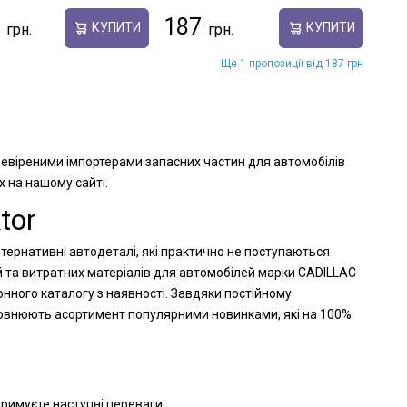
187
КУПИТИ
КУПИТИ
Ще 1 пропозиції від 187 грн
еревіреними імпортерами запасних частин для автомобілів
х на нашому сайті.
tor
ьтернативні автодеталі, які практично не поступаються
й та витратних матеріалів для автомобілей марки CADILLAC
онного каталогу з наявності. Завдяки постійному
оповнюють асортимент популярними новинками, які на 100%
тримуєте наступні переваги: