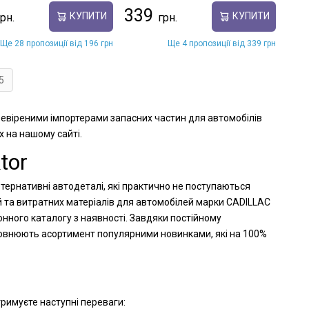
339
КУПИТИ
КУПИТИ
Ще 28 пропозиції від 196 грн
Ще 4 пропозиції від 339 грн
5
еревіреними імпортерами запасних частин для автомобілів
х на нашому сайті.
tor
ьтернативні автодеталі, які практично не поступаються
й та витратних матеріалів для автомобілей марки CADILLAC
онного каталогу з наявності. Завдяки постійному
оповнюють асортимент популярними новинками, які на 100%
тримуєте наступні переваги: