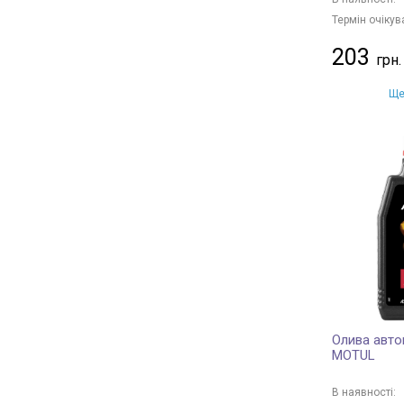
Термін очікув
203
Ще
Олива авто
MOTUL
В наявності: