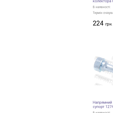
колектора 
В наявності:
Термін очікув
224
Напрямний 
супорт 127
В наявності: