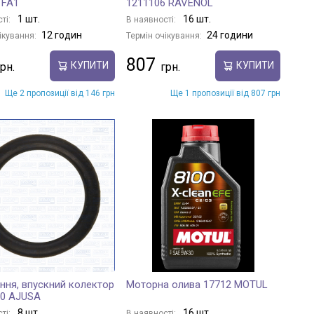
 FA1
1211106 RAVENOL
1 шт.
16 шт.
ті:
В наявності:
12 годин
24 години
ікування:
Термін очікування:
807
КУПИТИ
КУПИТИ
Ще 2 пропозиції від 146 грн
Ще 1 пропозиції від 807 грн
ння, впускний колектор
Моторна олива 17712 MOTUL
00 AJUSA
8 шт.
16 шт.
ті:
В наявності: