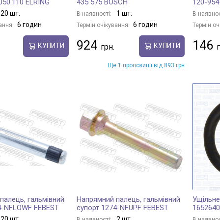
050.110 ELRING
435 575 BOSCH
120-954
20 шт.
1 шт.
В наявності:
В наявнос
6 годин
6 годин
ання:
Термін очікування:
Термін оч
924
146
КУПИТИ
КУПИТИ
Ще 1 пропозиції від 893 грн
палець, гальмівний
Напрямний палець, гальмівний
Ущільне
4-NFLOWF FEBEST
супорт 1274-NFUPF FEBEST
165264
20 шт.
2 шт.
В наявності:
В наявнос