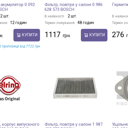
 акумулятор 0 092
Фільтр, повітря у салоні 0 986
Гермети
OSCH
628 573 BOSCH
2 шт.
2 шт.
В наявності:
В наявнос
12 годин
48 годин
ання:
Термін очікування:
Термін оч
1117
276
КУПИТИ
КУПИТИ
 пропозиції від 7722 грн
, корпус випускного
Фільтр, повітря у салоні 1 987
Ущільне