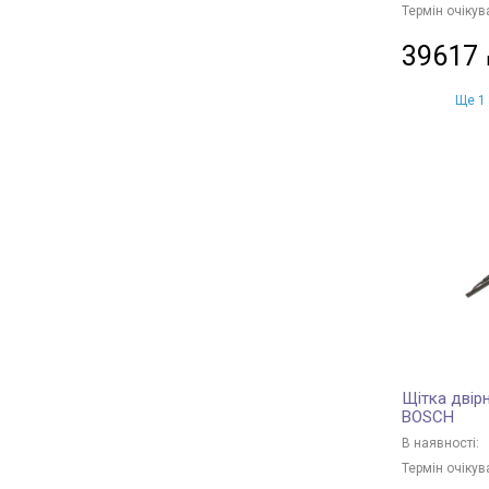
Термін очікув
39617
Ще 1 
Щітка двірн
BOSCH
В наявності:
Термін очікув