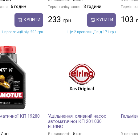
6 годин
3 години
ання:
Термін очікування:
Термін оч
233
103
КУПИТИ
КУПИТИ
 1 пропозиції від 203 грн
Ще 2 пропозиції від 171 грн
матичної КП 19280
Ущільнення, оливний насос
Гальмів
автоматичної КП 201.030
ELRING
7 шт.
5 шт.
В наявності:
В наявнос