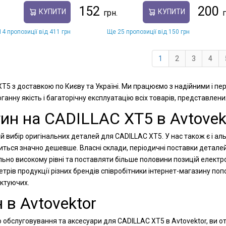
152
200
КУПИТИ
КУПИТИ
4 пропозиції від 411 грн
Ще 25 пропозиції від 150 грн
1
2
3
4
XT5 з доставкою по Києву та Україні. Ми працюємо з надійними і п
анну якість і багаторічну експлуатацію всіх товарів, представлени
ин на CADILLAC XT5 в Avtovek
й вибір оригінальних деталей для CADILLAC XT5. У нас також є і ал
диться значно дешевше. Власні склади, періодичні поставки детале
льно високому рівні та поставляти більше половини позицій електр
рів продукції різних брендів співробітники інтернет-магазину п
ектуючих.
 в Avtovektor
 обслуговування та аксесуари для CADILLAC XT5 в Avtovektor, ви о