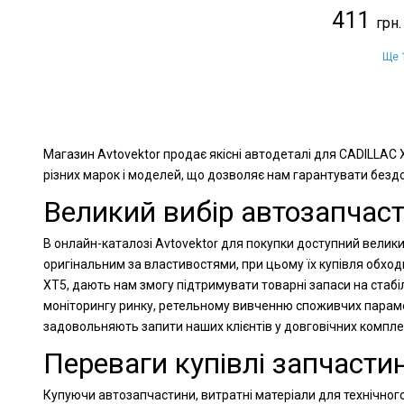
411
Ще 1
Магазин Avtovektor продає якісні автодеталі для CADILLAC 
різних марок і моделей, що дозволяє нам гарантувати бездог
Великий вибір автозапчаст
В онлайн-каталозі Avtovektor для покупки доступний велики
оригінальним за властивостями, при цьому їх купівля обхо
XT5, дають нам змогу підтримувати товарні запаси на стабі
моніторингу ринку, ретельному вивченню споживчих парамет
задовольняють запити наших клієнтів у довговічних компл
Переваги купівлі запчастин
Купуючи автозапчастини, витратні матеріали для технічного