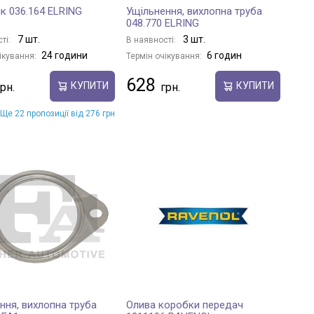
к 036.164 ELRING
Ущільнення, вихлопна труба
048.770 ELRING
7 шт.
3 шт.
ті:
В наявності:
24 години
6 годин
ікування:
Термін очікування:
628
КУПИТИ
КУПИТИ
Ще 22 пропозиції від 276 грн
ння, вихлопна труба
Олива коробки передач