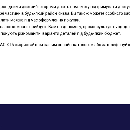
 провідними дистриб'юторами дають нам змогу підтримувати доступн
сні частини в будь-який район Києва. Ви також можете особисто за
оплати можна під час оформлення покупки;
 нашої компанії прийдуть Вам на допомогу, проконсультують щодо к
ропонують різноманітні варіанти деталей під будь-який бюджет.
AC XT5 скористайтеся нашим онлайн-каталогом або зателефонуйте на
у