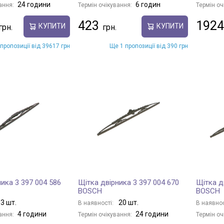
24 години
6 годин
ання:
Термін очікування:
Термін оч
423
1924
КУПИТИ
КУПИТИ
пропозиції від 39617 грн
Ще 1 пропозиції від 390 грн
ика 3 397 004 586
Щітка двірника 3 397 004 670
Щітка д
BOSCH
BOSCH
3 шт.
20 шт.
В наявності:
В наявнос
4 години
24 години
ання:
Термін очікування:
Термін оч