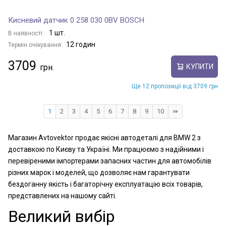
Кисневий датчик 0 258 030 0BV BOSCH
1 шт.
В наявності:
12 годин
Термін очікування:
3709
КУПИТИ
Ще 12 пропозиції від 3709 грн
1
2
3
4
5
6
7
8
9
10
⇛
Магазин Avtovektor продає якісні автодеталі для BMW 2 з
доставкою по Києву та Україні. Ми працюємо з надійними і
перевіреними імпортерами запасних частин для автомобілів
різних марок і моделей, що дозволяє нам гарантувати
бездоганну якість і багаторічну експлуатацію всіх товарів,
представлених на нашому сайті.
Великий вибір