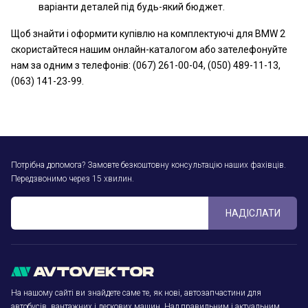
варіанти деталей під будь-який бюджет.
Щоб знайти і оформити купівлю на комплектуючі для BMW 2
скористайтеся нашим онлайн-каталогом або зателефонуйте
нам за одним з телефонів: (067) 261-00-04, (050) 489-11-13,
(063) 141-23-99.
Потрібна допомога? Замовте безкоштовну консультацію наших фахівців.
Передзвонимо через 15 хвилин.
НАДІСЛАТИ
На нашому сайті ви знайдете саме те, як нові, автозапчастини для
автобусів, вантажних і легкових машин. Над правильним і актуальним