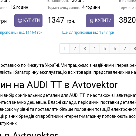
3 шт.
20 шт.
В наявності:
В наявнос
12 годин
4 години
ання:
Термін очікування:
Термін оч
1347
3820
КУПИТИ
КУПИТИ
пропозиції від 11164 грн
Ще 27 пропозиції від 1347 грн
1
2
3
4
5
6
7
8
 доставкою по Києву та Україні. Ми працюємо з надійними і перевір
ість і багаторічну експлуатацію всіх товарів, представлених на на
ин на AUDI TT в Avtovektor
 вибір оригінальних деталей для AUDI TT. У нас також є і альтерна
иться значно дешевше. Власні склади, періодичні поставки деталей
високому рівні та поставляти більше половини позицій електронног
ії різних брендів співробітники інтернет-магазину поповнюють ас
ектуючих.
 в Avtovektor