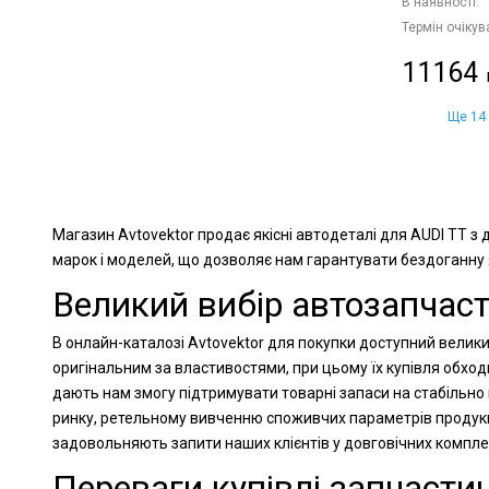
В наявності:
Термін очікув
11164
Ще 14 
Магазин Avtovektor продає якісні автодеталі для AUDI TT з
марок і моделей, що дозволяє нам гарантувати бездоганну як
Великий вибір автозапчаст
В онлайн-каталозі Avtovektor для покупки доступний великий
оригінальним за властивостями, при цьому їх купівля обход
дають нам змогу підтримувати товарні запаси на стабільно 
ринку, ретельному вивченню споживчих параметрів продукц
задовольняють запити наших клієнтів у довговічних компл
Переваги купівлі запчастин