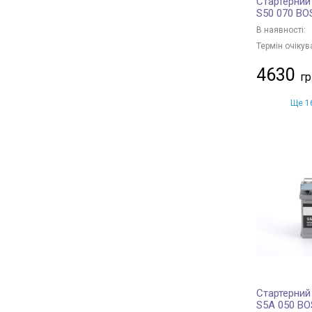
Стартерний
S50 070 B
В наявності:
Термін очікув
4630
Ще 16
Стартерний
S5A 050 B