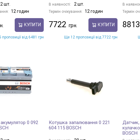
2 шт.
2 шт.
В наявності:
В наявнос
12 годин
12 годин
ання:
Термін очікування:
Термін оч
7722
8813
КУПИТИ
КУПИТИ
 пропозиції від 6481 грн
Ще 12 пропозиції від 7722 грн
Щ
 акумулятор 0 092
Котушка запалювання 0 221
Датчик,
OSCH
604 115 BOSCH
кулачко
BOSCH