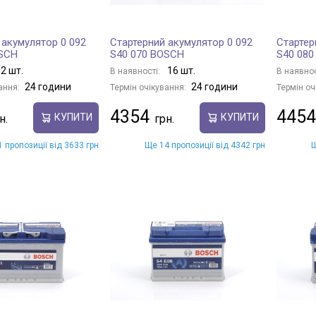
 акумулятор 0 092
Стартерний акумулятор 0 092
Стартер
OSCH
S40 070 BOSCH
S40 08
2 шт.
16 шт.
В наявності:
В наявнос
24 години
24 години
ання:
Термін очікування:
Термін оч
4354
4454
КУПИТИ
КУПИТИ
 пропозиції від 3633 грн
Ще 14 пропозиції від 4342 грн
Щ