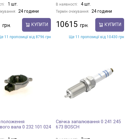
1 шт.
4 шт.
ті:
В наявності:
24 години
24 години
ікування:
Термін очікування:
10615
КУПИТИ
КУПИТИ
е 11 пропозиції від 8796 грн
Ще 11 пропозиції від 10430 грн
 положення
Свічка запалювання 0 241 245
вого вала 0 232 101 024
673 BOSCH