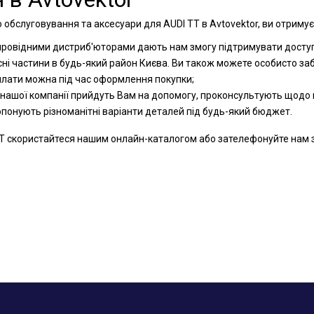
 обслуговування та аксесуари для AUDI TT в Avtovektor, ви отримує
 провідними дистриб'юторами дають нам змогу підтримувати доступн
сні частини в будь-який район Києва. Ви також можете особисто за
оплати можна під час оформлення покупки;
 нашої компанії прийдуть Вам на допомогу, проконсультують щодо к
ропонують різноманітні варіанти деталей під будь-який бюджет.
 скористайтеся нашим онлайн-каталогом або зателефонуйте нам за о