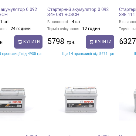
 акумулятор 0 092
Стартерний акумулятор 0 092
Стартер
OSCH
S4E 081 BOSCH
S4E 11
1 шт.
4 шт.
В наявності:
В наявнос
24 години
12 годин
ання:
Термін очікування:
Термін оч
5798
6327
КУПИТИ
КУПИТИ
 пропозиції від 4935 грн
Ще 14 пропозиції від 5671 грн
Щ