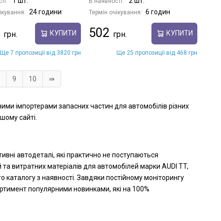
1 шт.
2 шт.
ті:
В наявності:
24 години
6 годин
ікування:
Термін очікування:
502
КУПИТИ
КУПИТИ
Ще 7 пропозиції від 3820 грн
Ще 25 пропозиції від 468 грн
9
10
⇛
еними імпортерами запасних частин для автомобілів різних
шому сайті.
тивні автодеталі, які практично не поступаються
 та витратних матеріалів для автомобілей марки AUDI TT,
о каталогу з наявності. Завдяки постійному моніторингу
ортимент популярними новинками, які на 100%