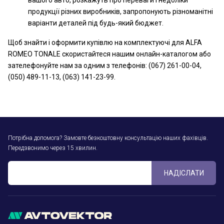
вашого авто, розкажуть про переваги і недоліки
продукції різних виробників, запропонують різноманітні
варіанти деталей під будь-який бюджет.
Щоб знайти і оформити купівлю на комплектуючі для ALFA
ROMEO TONALE скористайтеся нашим онлайн-каталогом або
зателефонуйте нам за одним з телефонів: (067) 261-00-04,
(050) 489-11-13, (063) 141-23-99.
Потрібна допомога? Замовте безкоштовну консультацію наших фахівців.
Передзвонимо через 15 хвилин.
НАДІСЛАТИ