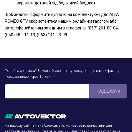
варіанти деталей під будь-який бюджет.
Щоб знайти і оформити купівлю на комплектуючі для ALFA
ROMEO GTV скористайтеся нашим онлайн-каталогом або
зателефонуйте нам за одним з телефонів: (067) 261-00-04,
(050) 489-11-13, (063) 141-23-99.
Потрібна допомога? Замовте безкоштовну консультацію наших фахівців.
Передзвонимо через 15 хвилин.
НАДІСЛАТИ
На нашому сайті ви знайдете саме те, як нові, автозапчастини для
автобусів, вантажних і легкових машин. Над правильним і актуальним