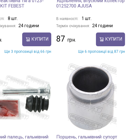
реактивна тяга 0123-
Ущільнення, впускний колектор
KIT FEBEST
01252700 AJUSA
8 шт.
1 шт.
ті:
В наявності:
24 години
24 години
ікування:
Термін очікування:
87
КУПИТИ
КУПИТИ
Ще 3 пропозиції від 66 грн
Ще 6 пропозиції від 87 грн
ий палець, гальмівний
Поршень, гальмівний супорт