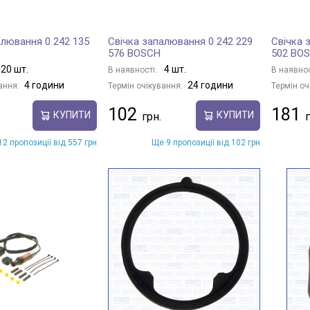
алювання 0 242 135
Свічка запалювання 0 242 229
Свічка 
576 BOSCH
502 BO
20 шт.
4 шт.
В наявності:
В наявнос
4 години
24 години
ання:
Термін очікування:
Термін оч
102
181
КУПИТИ
КУПИТИ
2 пропозиції від 557 грн
Ще 9 пропозиції від 102 грн