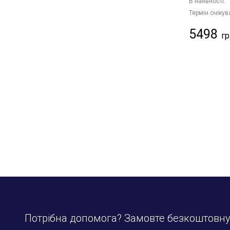
В наявності:
Термін очікув
5498
Потрібна допомога? Замовте безкоштовн