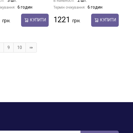
3 шт.
2 шт.
ті:
В наявності:
6 годин
6 годин
ікування:
Термін очікування:
1221
КУПИТИ
КУПИТИ
9
10
⇛