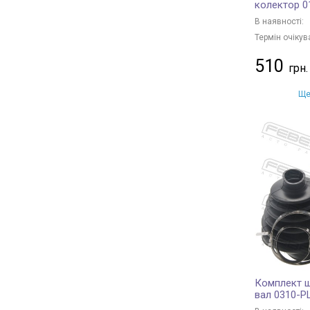
колектор 0
В наявності:
Термін очікув
510
Ще
Комплект ш
вал 0310-P