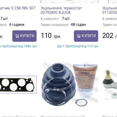
атчик 0 258 986 507
Ущільнення, термостат
Ущільне
00792800 AJUSA
011305
7 шт.
7 шт.
В наявності:
В наявнос
4 години
48 годин
ання:
Термін очікування:
Термін оч
110
202
КУПИТИ
КУПИТИ
 пропозиції від 1886 грн
Ще 1 пропозиції від 110 грн