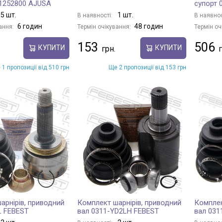
1252800 AJUSA
супорт 
5 шт.
1 шт.
В наявності:
В наявнос
6 годин
48 годин
ання:
Термін очікування:
Термін оч
153
506
КУПИТИ
КУПИТИ
 1 пропозиції від 510 грн
Ще 2 пропозиції від 153 грн
арнірів, приводний
Комплект шарнірів, приводний
Комплек
L FEBEST
вал 0311-YD2LH FEBEST
вал 031