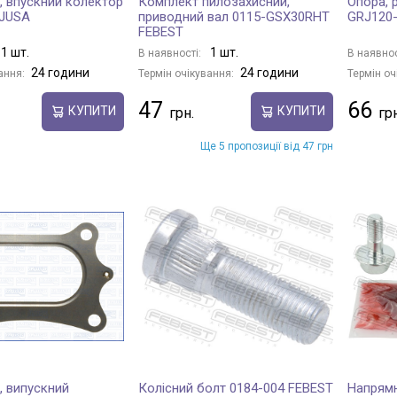
, впускний колектор
Комплект пилозахисний,
Опора, 
AJUSA
приводний вал 0115-GSX30RHT
GRJ120-
FEBEST
1 шт.
1 шт.
В наявності:
В наявнос
24 години
24 години
ання:
Термін очікування:
Термін оч
47
66
КУПИТИ
КУПИТИ
Ще 5 пропозиції від 47 грн
, випускний
Колісний болт 0184-004 FEBEST
Напрямн