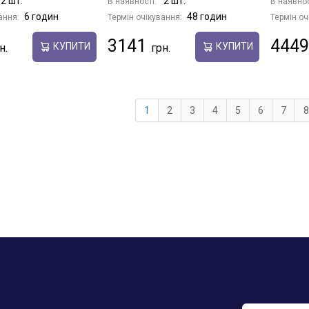
2 шт.
2 шт.
В наявності:
В наявнос
6 годин
48 годин
ання:
Термін очікування:
Термін оч
3141
4449
КУПИТИ
КУПИТИ
1
2
3
4
5
6
7
8
у