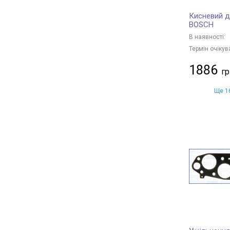
Кисневий д
BOSCH
В наявності:
Термін очікув
1886
Ще 16