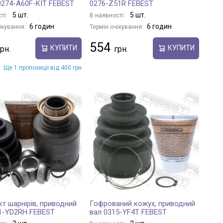
0274-A60F-KIT FEBEST
0276-Z51R FEBEST
5 шт.
5 шт.
ті:
В наявності:
6 годин
6 годин
ікування:
Термін очікування:
554
КУПИТИ
КУПИТИ
Ще 1 пропозиції від 400 грн
т шарнірів, приводний
Гофрований кожух, приводний
1-YD2RH FEBEST
вал 0315-YF4T FEBEST