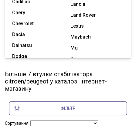
Cadillac
Lancia
Chery
Land Rover
Chevrolet
Lexus
Dacia
Maybach
Daihatsu
Mg
Dodge
Ssangyong
Geely
Subaru
Більше 7 втулки стабілізатора
Great Wall
citroën/peugeot у каталозі інтернет-
Tesla
магазину
Haval
Zaz
Hummer
ФІЛЬТР
Показати всі марки
Сортування: