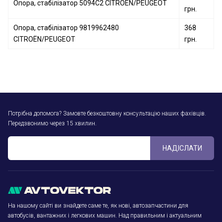
Опора, стабілізатор 5094C2 CITROËN/PEUGEOT
грн.
Опора, стабілізатор 9819962480
368
CITROËN/PEUGEOT
грн.
Потрібна допомога? Замовте безкоштовну консультацію наших фахівців.
Передзвонимо через 15 хвилин.
НАДІСЛАТИ
На нашому сайті ви знайдете саме те, як нові, автозапчастини для
автобусів, вантажних і легкових машин. Над правильним і актуальним